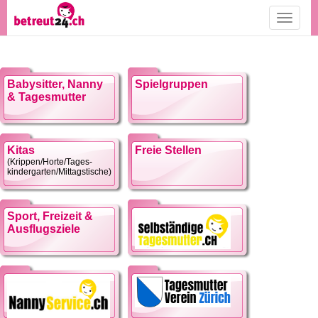
Toggle
navigati
Babysitter, Nanny
Spielgruppen
& Tagesmutter
Kitas
Freie Stellen
(Krippen/Horte/Tages-
kindergarten/Mittagstische)
Sport, Freizeit &
Ausflugsziele