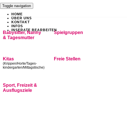
Toggle navigation
HOME
ÜBER UNS
KONTAKT
INFOS
INSERATE BEARBEITEN
Babysitter, Nanny
Spielgruppen
& Tagesmutter
Kitas
Freie Stellen
(Krippen/Horte/Tages-
kindergarten/Mittagstische)
Sport, Freizeit &
Ausflugsziele