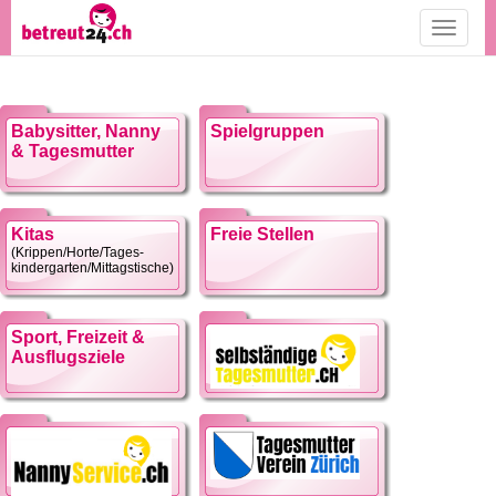
Toggle
navigati
Babysitter, Nanny
Spielgruppen
& Tagesmutter
Kitas
Freie Stellen
(Krippen/Horte/Tages-
kindergarten/Mittagstische)
Sport, Freizeit &
Ausflugsziele