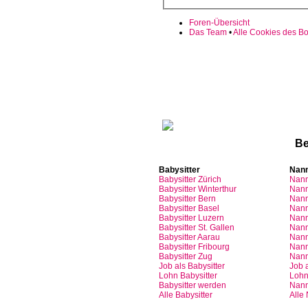
Foren-Übersicht
Das Team
•
Alle Cookies des B
Sinn
Be
Babysitter
Nan
Babysitter
Zürich
Nan
Babysitter Winterthur
Nann
Babysitter Bern
Nann
Babysitter Basel
Nann
Babysitter
Luzern
Nan
Babysitter St.
Gallen
Nann
Babysitter
Aarau
Nan
Babysitter
Fribourg
Nan
Babysitter
Zug
Nan
Job
als
Babysitter
Job
Lohn
Babysitter
Loh
Babysitter
werden
Nan
Alle Babysitter
Alle