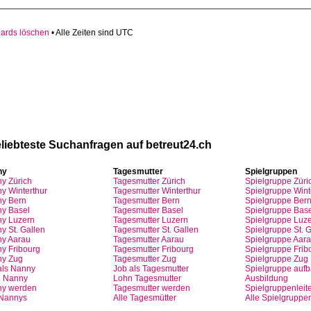
oards löschen
• Alle Zeiten sind UTC
volle Top-Angebote für Sie und Ihr Kind:
liebteste
Suchanfragen
auf
betreut24.ch
ny
Tagesmutter
Spielgruppen
ny
Zürich
Tagesmutter
Zürich
Spielgruppe
Züri
y Winterthur
Tagesmutter
Winterthur
Spielgruppe
Wint
y Bern
Tagesmutter
Bern
Spielgruppe
Ber
y Basel
Tagesmutter
Basel
Spielgruppe
Base
ny
Luzern
Tagesmutter
Luzern
Spielgruppe
Luze
y St.
Gallen
Tagesmutter
St.
Gallen
Spielgruppe
St.
G
ny
Aarau
Tagesmutter
Aarau
Spielgruppe
Aara
ny
Fribourg
Tagesmutter
Fribourg
Spielgruppe
Frib
ny
Zug
Tagesmutter
Zug
Spielgruppe
Zug
als
Nanny
Job
als
Tagesmutter
Spielgruppe
auf
n
Nanny
Lohn
Tagesmutter
Ausbildung
ny
werden
Tagesmutter
werden
Spielgruppenleite
 Nannys
Alle Tagesmütter
Alle Spielgruppe