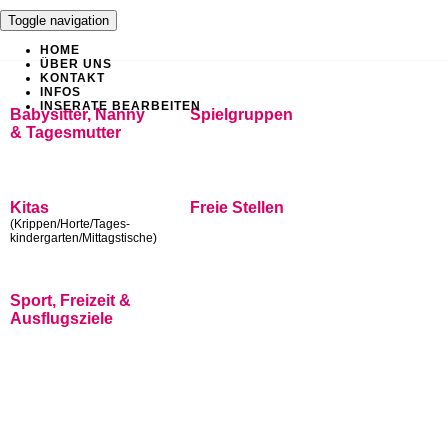
Toggle navigation
HOME
ÜBER UNS
KONTAKT
INFOS
INSERATE BEARBEITEN
Babysitter, Nanny
Spielgruppen
& Tagesmutter
Kitas
Freie Stellen
(Krippen/Horte/Tages-
kindergarten/Mittagstische)
Sport, Freizeit &
Ausflugsziele