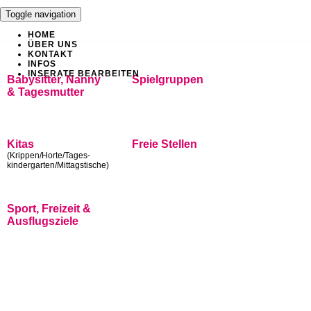
Toggle navigation
HOME
ÜBER UNS
KONTAKT
INFOS
INSERATE BEARBEITEN
Babysitter, Nanny
Spielgruppen
& Tagesmutter
Kitas
Freie Stellen
(Krippen/Horte/Tages-
kindergarten/Mittagstische)
Sport, Freizeit &
Ausflugsziele