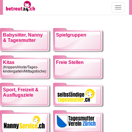
Toggle
navigati
Babysitter, Nanny
Spielgruppen
& Tagesmutter
Kitas
Freie Stellen
(Krippen/Horte/Tages-
kindergarten/Mittagstische)
Sport, Freizeit &
Ausflugsziele