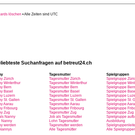
oards löschen
• Alle Zeiten sind UTC
volle Top-Angebote für Sie und Ihr Kind:
liebteste
Suchanfragen
auf
betreut24.ch
ny
Tagesmutter
Spielgruppen
ny
Zürich
Tagesmutter
Zürich
Spielgruppe
Züri
y Winterthur
Tagesmutter
Winterthur
Spielgruppe
Wint
y Bern
Tagesmutter
Bern
Spielgruppe
Ber
y Basel
Tagesmutter
Basel
Spielgruppe
Base
ny
Luzern
Tagesmutter
Luzern
Spielgruppe
Luze
y St.
Gallen
Tagesmutter
St.
Gallen
Spielgruppe
St.
G
ny
Aarau
Tagesmutter
Aarau
Spielgruppe
Aara
ny
Fribourg
Tagesmutter
Fribourg
Spielgruppe
Frib
ny
Zug
Tagesmutter
Zug
Spielgruppe
Zug
als
Nanny
Job
als
Tagesmutter
Spielgruppe
auf
n
Nanny
Lohn
Tagesmutter
Ausbildung
ny
werden
Tagesmutter
werden
Spielgruppenleite
 Nannys
Alle Tagesmütter
Alle Spielgruppe