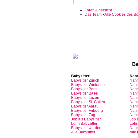
Foren-Übersicht
Das Team
•
Alle Cookies des B
Sinn
Be
Babysitter
Nan
Babysitter
Zürich
Nan
Babysitter Winterthur
Nann
Babysitter Bern
Nann
Babysitter Basel
Nann
Babysitter
Luzern
Nan
Babysitter St.
Gallen
Nann
Babysitter
Aarau
Nan
Babysitter
Fribourg
Nan
Babysitter
Zug
Nan
Job
als
Babysitter
Job
Lohn
Babysitter
Loh
Babysitter
werden
Nan
Alle Babysitter
Alle