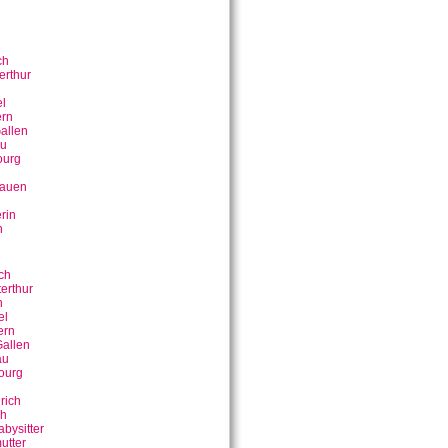
ch
erthur
n
l
rn
allen
u
ourg
bauen
rin
n
ch
erthur
n
el
ern
allen
au
ourg
rich
ch
bysitter
utter