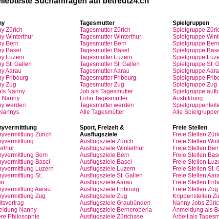
liebteste
Suchanfragen
auf
betreut24.ch
ny
Tagesmutter
Spielgruppen
ny
Zürich
Tagesmutter
Zürich
Spielgruppe
Züri
y Winterthur
Tagesmutter
Winterthur
Spielgruppe
Wint
y Bern
Tagesmutter
Bern
Spielgruppe
Ber
y Basel
Tagesmutter
Basel
Spielgruppe
Base
ny
Luzern
Tagesmutter
Luzern
Spielgruppe
Luze
y St.
Gallen
Tagesmutter
St.
Gallen
Spielgruppe
St.
G
ny
Aarau
Tagesmutter
Aarau
Spielgruppe
Aara
ny
Fribourg
Tagesmutter
Fribourg
Spielgruppe
Frib
ny
Zug
Tagesmutter
Zug
Spielgruppe
Zug
als
Nanny
Job
als
Tagesmutter
Spielgruppe
auf
n
Nanny
Lohn
Tagesmutter
Ausbildung
ny
werden
Tagesmutter
werden
Spielgruppenleite
 Nannys
Alle Tagesmütter
Alle Spielgruppe
yvermittlung
Sport,
Freizeit
&
Freie
Stellen
yvermittlung
Zürich
Ausflugsziele
Freie
Stellen
Züri
yvermittlung
Ausflugsziele
Zürich
Freie
Stellen
Wint
erthur
Ausflugsziele
Winterthur
Freie
Stellen
Ber
yvermittlung
Bern
Ausflugsziele
Bern
Freie
Stellen
Bas
yvermittlung
Basel
Ausflugsziele
Basel
Freie
Stellen
Luz
yvermittlung
Luzern
Ausflugsziele
Luzern
Freie
Stellen
St.
G
yvermittlung
St.
Ausflugsziele
St.
Gallen
Freie
Stellen
Aar
en
Ausflugsziele
Aarau
Freie
Stellen
Frib
yvermittlung
Aarau
Ausflugsziele
Fribourg
Freie
Stellen
Zug
yvermittlung
Zug
Ausflugsziele
Zug
Krippenstellen
Zü
tsvertrag
Ausflugsziele
Graubünden
Nanny Jobs
Züri
eldung
Nanny
Ausflugsziele
Berneroberla
Anmeldung
als
Ba
re
Philosophie
Ausflugsziele
Zürichsee
Arbeit
als
Tagesm