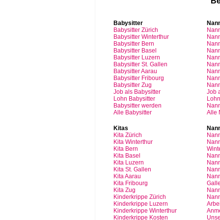
Be
Babysitter
Nan
Babysitter
Zürich
Nan
Babysitter Winterthur
Nann
Babysitter Bern
Nann
Babysitter Basel
Nann
Babysitter
Luzern
Nan
Babysitter St.
Gallen
Nann
Babysitter
Aarau
Nan
Babysitter
Fribourg
Nan
Babysitter
Zug
Nan
Job
als
Babysitter
Job
Lohn
Babysitter
Loh
Babysitter
werden
Nan
Alle Babysitter
Alle
Kitas
Nann
Kita
Zürich
Nann
Kita Winterthur
Nann
Kita Bern
Wint
Kita Basel
Nann
Kita
Luzern
Nann
Kita St.
Gallen
Nann
Kita
Aarau
Nann
Kita
Fribourg
Gall
Kita
Zug
Nann
Kinderkrippe
Zürich
Nann
Kinderkrippe
Luzern
Arbei
Kinderkrippe
Winterthur
Anm
Kinderkrippe
Kosten
Unse