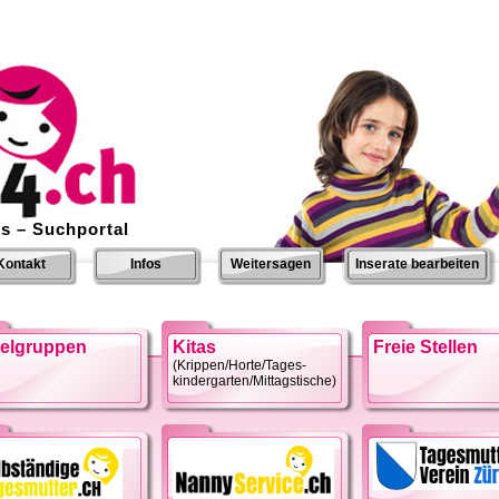
s – Suchportal
Kontakt
Infos
Weitersagen
Inserate bearbeiten
ielgruppen
Kitas
Freie Stellen
(Krippen/Horte/Tages-
kindergarten/Mittagstische)