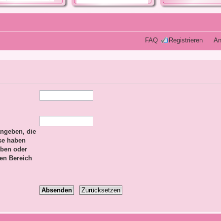
FAQ
Registrieren
An
ngeben, die
ese haben
eben oder
hen Bereich