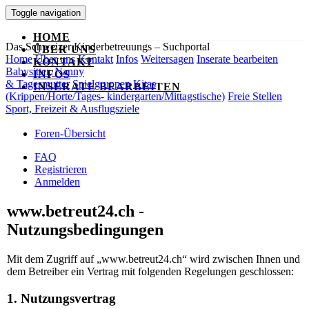
Toggle navigation
HOME
Das Schweizer Kinderbetreuungs – Suchportal
ÜBER UNS
Home
Über uns
Kontakt
Infos
Weitersagen
Inserate bearbeiten
KONTAKT
Babysitter, Nanny
INFOS
& Tagesmutter
Spielgruppen
Kitas
INSERATE BEARBEITEN
(Krippen/Horte/Tages- kindergarten/Mittagstische)
Freie Stellen
Sport, Freizeit & Ausflugsziele
Foren-Übersicht
FAQ
Registrieren
Anmelden
www.betreut24.ch -
Nutzungsbedingungen
Mit dem Zugriff auf „www.betreut24.ch“ wird zwischen Ihnen und
dem Betreiber ein Vertrag mit folgenden Regelungen geschlossen:
1. Nutzungsvertrag