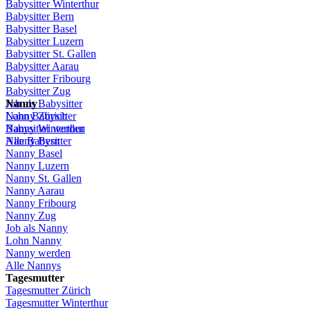
Babysitter Winterthur
Babysitter Bern
Babysitter Basel
Babysitter
Luzern
Babysitter St.
Gallen
Babysitter
Aarau
Babysitter
Fribourg
Babysitter
Zug
Job
Nanny
als
Babysitter
Lohn
Nanny
Babysitter
Zürich
Babysitter
Nanny Winterthur
werden
Alle Babysitter
Nanny Bern
Nanny Basel
Nanny
Luzern
Nanny St.
Gallen
Nanny
Aarau
Nanny
Fribourg
Nanny
Zug
Job
als
Nanny
Lohn
Nanny
Nanny
werden
Alle Nannys
Tagesmutter
Tagesmutter
Zürich
Tagesmutter
Winterthur