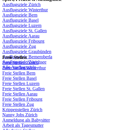
Ausflugsziele
Zürich
Ausflugsziele
Winterthur
Ausflugsziele
Bern
Ausflugsziele
Basel
Ausflugsziele
Luzern
Ausflugsziele
St.
Gallen
Ausflugsziele
Aarau
Ausflugsziele
Fribourg
Ausflugsziele
Zug
Ausflugsziele
Graubünden
Ausflugsziele
Berneroberla
Freie
Stellen
Ausflugsziele
Zürichsee
Freie
Stellen
Zürich
Alle Ausflugsziele
Freie
Stellen
Winterthur
Freie
Stellen
Bern
Freie
Stellen
Basel
Freie
Stellen
Luzern
Freie
Stellen
St.
Gallen
Freie
Stellen
Aarau
Freie
Stellen
Fribourg
Freie
Stellen
Zug
Krippenstellen
Zürich
Nanny Jobs
Zürich
Anmeldung
als
Babysitter
Arbeit
als
Tagesmutter