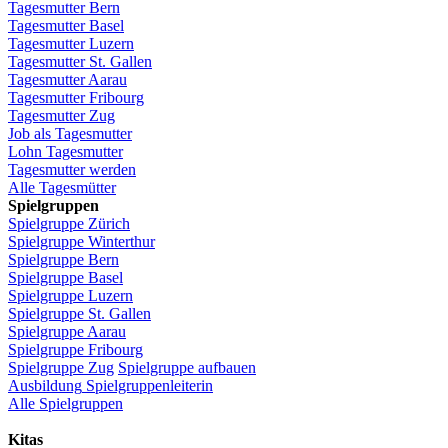
Tagesmutter
Bern
Tagesmutter
Basel
Tagesmutter
Luzern
Tagesmutter
St.
Gallen
Tagesmutter
Aarau
Tagesmutter
Fribourg
Tagesmutter
Zug
Job
als
Tagesmutter
Lohn
Tagesmutter
Tagesmutter
werden
Alle Tagesmütter
Spielgruppen
Spielgruppe
Zürich
Spielgruppe
Winterthur
Spielgruppe
Bern
Spielgruppe
Basel
Spielgruppe
Luzern
Spielgruppe
St.
Gallen
Spielgruppe
Aarau
Spielgruppe
Fribourg
Spielgruppe
Zug
Spielgruppe
aufbauen
Ausbildung
Spielgruppenleiterin
Alle Spielgruppen
Kitas