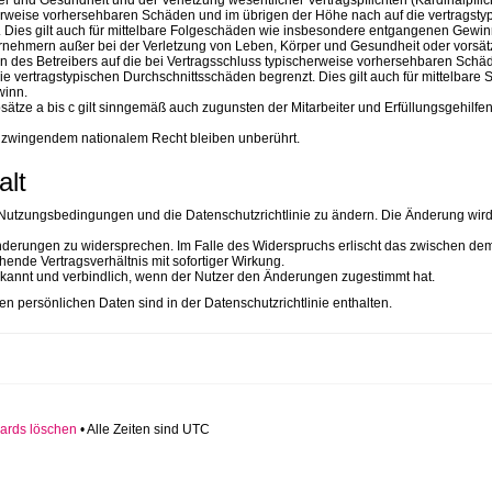
r und Gesundheit und der Verletzung wesentlicher Vertragspflichten (Kardinalpflic
herweise vorhersehbaren Schäden und im übrigen der Höhe nach auf die vertragsty
 Dies gilt auch für mittelbare Folgeschäden wie insbesondere entgangenen Gewin
rnehmern außer bei der Verletzung von Leben, Körper und Gesundheit oder vorsät
en des Betreibers auf die bei Vertragsschluss typischerweise vorhersehbaren Schä
e vertragstypischen Durchschnittsschäden begrenzt. Dies gilt auch für mittelbare
inn.
tze a bis c gilt sinngemäß auch zugunsten der Mitarbeiter und Erfüllungsgehilfe
 zwingendem nationalem Recht bleiben unberührt.
alt
ie Nutzungsbedingungen und die Datenschutzrichtlinie zu ändern. Die Änderung wir
 Änderungen zu widersprechen. Im Falle des Widerspruchs erlischt das zwischen de
ende Vertragsverhältnis mit sofortiger Wirkung.
kannt und verbindlich, wenn der Nutzer den Änderungen zugestimmt hat.
n persönlichen Daten sind in der Datenschutzrichtlinie enthalten.
ards löschen
• Alle Zeiten sind UTC