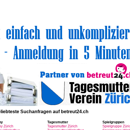
volle Top-Angebote für Sie und Ihr Kind:
liebteste
Suchanfragen
auf
betreut24.ch
ny
Tagesmutter
Spielgruppen
ny
Zürich
Tagesmutter
Zürich
Spielgruppe
Züri