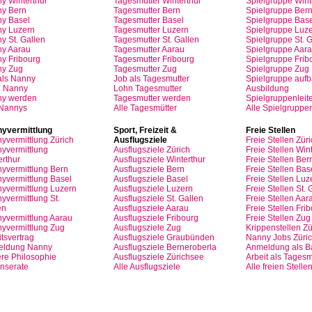
y Winterthur
Tagesmutter
Winterthur
Spielgruppe
Wint
y Bern
Tagesmutter
Bern
Spielgruppe
Ber
y Basel
Tagesmutter
Basel
Spielgruppe
Base
ny
Luzern
Tagesmutter
Luzern
Spielgruppe
Luze
y St.
Gallen
Tagesmutter
St.
Gallen
Spielgruppe
St.
G
ny
Aarau
Tagesmutter
Aarau
Spielgruppe
Aara
ny
Fribourg
Tagesmutter
Fribourg
Spielgruppe
Frib
ny
Zug
Tagesmutter
Zug
Spielgruppe
Zug
als
Nanny
Job
als
Tagesmutter
Spielgruppe
auf
n
Nanny
Lohn
Tagesmutter
Ausbildung
ny
werden
Tagesmutter
werden
Spielgruppenleite
 Nannys
Alle Tagesmütter
Alle Spielgruppe
yvermittlung
Sport,
Freizeit
&
Freie
Stellen
yvermittlung
Zürich
Ausflugsziele
Freie
Stellen
Züri
yvermittlung
Ausflugsziele
Zürich
Freie
Stellen
Wint
erthur
Ausflugsziele
Winterthur
Freie
Stellen
Ber
yvermittlung
Bern
Ausflugsziele
Bern
Freie
Stellen
Bas
yvermittlung
Basel
Ausflugsziele
Basel
Freie
Stellen
Luz
yvermittlung
Luzern
Ausflugsziele
Luzern
Freie
Stellen
St.
G
yvermittlung
St.
Ausflugsziele
St.
Gallen
Freie
Stellen
Aar
en
Ausflugsziele
Aarau
Freie
Stellen
Frib
yvermittlung
Aarau
Ausflugsziele
Fribourg
Freie
Stellen
Zug
yvermittlung
Zug
Ausflugsziele
Zug
Krippenstellen
Zü
tsvertrag
Ausflugsziele
Graubünden
Nanny Jobs
Züri
eldung
Nanny
Ausflugsziele
Berneroberla
Anmeldung
als
Ba
re
Philosophie
Ausflugsziele
Zürichsee
Arbeit
als
Tagesm
Inserate
Alle Ausflugsziele
Alle freien Stelle