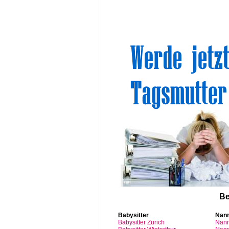
Sinn
Be
Babysitter
Nan
Babysitter
Zürich
Nan