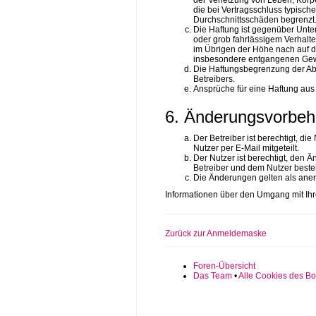
der Verletzung von Leben, Körpe
die bei Vertragsschluss typisc
Durchschnittsschäden begrenzt.
Die Haftung ist gegenüber Unte
oder grob fahrlässigem Verhalt
im Übrigen der Höhe nach auf di
insbesondere entgangenen Gew
Die Haftungsbegrenzung der Absä
Betreibers.
Ansprüche für eine Haftung aus
6. Änderungsvorbeh
Der Betreiber ist berechtigt, d
Nutzer per E-Mail mitgeteilt.
Der Nutzer ist berechtigt, den
Betreiber und dem Nutzer besteh
Die Änderungen gelten als aner
Informationen über den Umgang mit Ihre
Zurück zur Anmeldemaske
Foren-Übersicht
Das Team
•
Alle Cookies des Bo