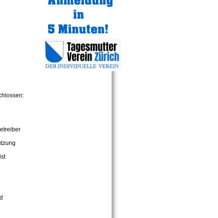
chlossen:
etreiber
utzung
st
nd