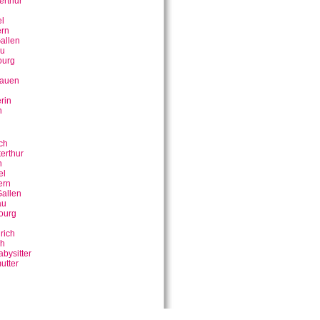
erthur
n
l
rn
allen
u
ourg
bauen
rin
n
ch
erthur
n
el
ern
allen
au
ourg
rich
ch
bysitter
utter
n