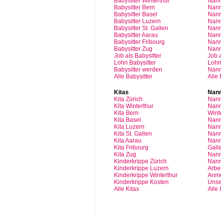
Babysitter Winterthur
Nann
Babysitter Bern
Nann
Babysitter Basel
Nann
Babysitter
Luzern
Nan
Babysitter St.
Gallen
Nann
Babysitter
Aarau
Nan
Babysitter
Fribourg
Nan
Babysitter
Zug
Nan
Job
als
Babysitter
Job
Lohn
Babysitter
Loh
Babysitter
werden
Nan
Alle Babysitter
Alle
Kitas
Nann
Kita
Zürich
Nann
Kita Winterthur
Nann
Kita Bern
Wint
Kita Basel
Nann
Kita
Luzern
Nann
Kita St.
Gallen
Nann
Kita
Aarau
Nann
Kita
Fribourg
Gall
Kita
Zug
Nann
Kinderkrippe
Zürich
Nann
Kinderkrippe
Luzern
Arbei
Kinderkrippe
Winterthur
Anm
Kinderkrippe
Kosten
Unse
Alle Kitas
Alle 