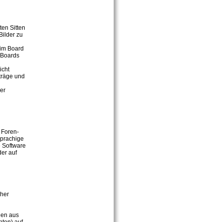
ten Sitten
Bilder zu
 im Board
 Boards
icht
iträge und
er
 Foren-
sprachige
e Software
er auf
cher
den aus