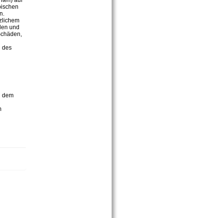
hten) auf
pischen
n.
zlichem
den und
 Schäden,
n des
d dem
m