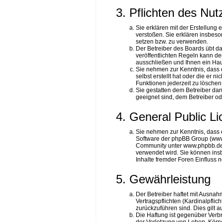
3. Pflichten des Nut
Sie erklären mit der Erstellung 
verstoßen. Sie erklären insbeso
setzen bzw. zu verwenden.
Der Betreiber des Boards übt 
veröffentlichten Regeln kann d
ausschließen und Ihnen ein Haus
Sie nehmen zur Kenntnis, dass d
selbst erstellt hat oder die er 
Funktionen jederzeit zu löschen
Sie gestatten dem Betreiber dar
geeignet sind, dem Betreiber o
4. General Public L
Sie nehmen zur Kenntnis, dass e
Software der phpBB Group (www
Community unter www.phpbb.de zu
verwendet wird. Sie können ins
Inhalte fremder Foren Einfluss
5. Gewährleistung
Der Betreiber haftet mit Ausna
Vertragspflichten (Kardinalpflic
zurückzuführen sind. Dies gilt
Die Haftung ist gegenüber Verb