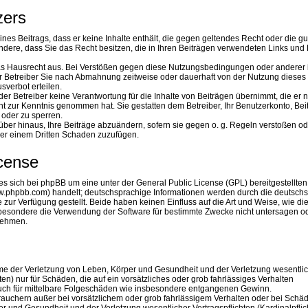
zers
eines Beitrags, dass er keine Inhalte enthält, die gegen geltendes Recht oder die gu
ndere, dass Sie das Recht besitzen, die in Ihren Beiträgen verwendeten Links und 
das Hausrecht aus. Bei Verstößen gegen diese Nutzungsbedingungen oder anderer
er Betreiber Sie nach Abmahnung zeitweise oder dauerhaft von der Nutzung dieses
verbot erteilen.
er Betreiber keine Verantwortung für die Inhalte von Beiträgen übernimmt, die er n
nicht zur Kenntnis genommen hat. Sie gestatten dem Betreiber, Ihr Benutzerkonto, Be
 oder zu sperren.
über hinaus, Ihre Beiträge abzuändern, sofern sie gegen o. g. Regeln verstoßen od
der einem Dritten Schaden zuzufügen.
icense
s sich bei phpBB um eine unter der General Public License (GPL) bereitgestellten
.phpbb.com) handelt; deutschsprachige Informationen werden durch die deutsch
r Verfügung gestellt. Beide haben keinen Einfluss auf die Art und Weise, wie di
besondere die Verwendung der Software für bestimmte Zwecke nicht untersagen od
 nehmen.
hme der Verletzung von Leben, Körper und Gesundheit und der Verletzung wesentli
hten) nur für Schäden, die auf ein vorsätzliches oder grob fahrlässiges Verhalten
 auch für mittelbare Folgeschäden wie insbesondere entgangenen Gewinn.
rauchern außer bei vorsätzlichem oder grob fahrlässigem Verhalten oder bei Schä