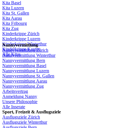
Kita Basel
Kita
Luzern
Kita St.
Gallen
Kita
Aarau
Kita
Fribourg
Kita
Zug
Kinderkrippe
Zürich
Kinderkrippe
Luzern
Kinderkrippe
Winterthur
Nannyvermittlung
Kinderkrippe
Kosten
Nannyvermittlung
Zürich
Alle Kitas
Nannyvermittlung
Winterthur
Nannyvermittlung
Bern
Nannyvermittlung
Basel
Nannyvermittlung
Luzern
Nannyvermittlung
St.
Gallen
Nannyvermittlung
Aarau
Nannyvermittlung
Zug
Arbeitsvertrag
Anmeldung
Nanny
Unsere
Philosophie
Alle Inserate
Sport,
Freizeit
&
Ausflugsziele
Ausflugsziele
Zürich
Ausflugsziele
Winterthur
Ausflugsziele
Bern