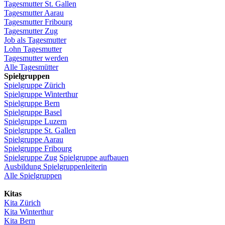
Tagesmutter
St.
Gallen
Tagesmutter
Aarau
Tagesmutter
Fribourg
Tagesmutter
Zug
Job
als
Tagesmutter
Lohn
Tagesmutter
Tagesmutter
werden
Alle Tagesmütter
Spielgruppen
Spielgruppe
Zürich
Spielgruppe
Winterthur
Spielgruppe
Bern
Spielgruppe
Basel
Spielgruppe
Luzern
Spielgruppe
St.
Gallen
Spielgruppe
Aarau
Spielgruppe
Fribourg
Spielgruppe
Zug
Spielgruppe
aufbauen
Ausbildung
Spielgruppenleiterin
Alle Spielgruppen
Kitas
Kita
Zürich
Kita Winterthur
Kita Bern