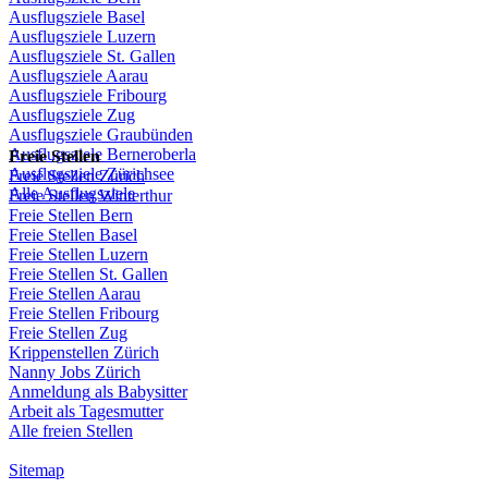
Ausflugsziele
Basel
Ausflugsziele
Luzern
Ausflugsziele
St.
Gallen
Ausflugsziele
Aarau
Ausflugsziele
Fribourg
Ausflugsziele
Zug
Ausflugsziele
Graubünden
Ausflugsziele
Berneroberla
Freie
Stellen
Ausflugsziele
Zürichsee
Freie
Stellen
Zürich
Alle Ausflugsziele
Freie
Stellen
Winterthur
Freie
Stellen
Bern
Freie
Stellen
Basel
Freie
Stellen
Luzern
Freie
Stellen
St.
Gallen
Freie
Stellen
Aarau
Freie
Stellen
Fribourg
Freie
Stellen
Zug
Krippenstellen
Zürich
Nanny Jobs
Zürich
Anmeldung
als
Babysitter
Arbeit
als
Tagesmutter
Alle freien Stellen
Sitemap