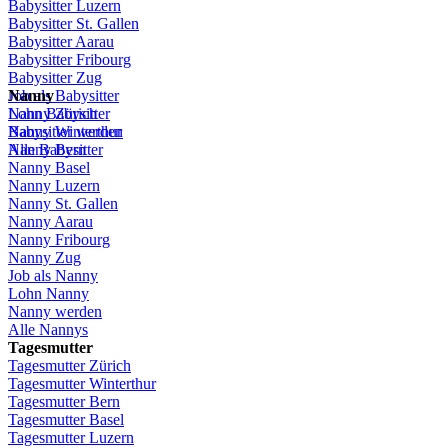
Babysitter
Luzern
Babysitter St.
Gallen
Babysitter
Aarau
Babysitter
Fribourg
Babysitter
Zug
Job
Nanny
als
Babysitter
Lohn
Nanny
Babysitter
Zürich
Babysitter
Nanny Winterthur
werden
Alle Babysitter
Nanny Bern
Nanny Basel
Nanny
Luzern
Nanny St.
Gallen
Nanny
Aarau
Nanny
Fribourg
Nanny
Zug
Job
als
Nanny
Lohn
Nanny
Nanny
werden
Alle Nannys
Tagesmutter
Tagesmutter
Zürich
Tagesmutter
Winterthur
Tagesmutter
Bern
Tagesmutter
Basel
Tagesmutter
Luzern