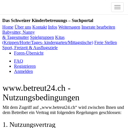
Toggle
naviga
Das Schweizer Kinderbetreuungs – Suchportal
Home
Über uns
Kontakt
Infos
Weitersagen
Inserate bearbeiten
Babysitter, Nanny
& Tagesmutter
Spielgruppen
Kitas
(Krippen/Horte/Tages- kindergarten/Mittagstische)
Freie Stellen
Sport, Freizeit & Ausflugsziele
Foren-Übersicht
FAQ
Registrieren
Anmelden
www.betreut24.ch -
Nutzungsbedingungen
Mit dem Zugriff auf „www.betreut24.ch“ wird zwischen Ihnen und
dem Betreiber ein Vertrag mit folgenden Regelungen geschlossen:
1. Nutzungsvertrag