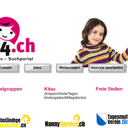
s – Suchportal
Kontakt
Infos
Weitersagen
Inserate bearbeiten
ielgruppen
Kitas
Freie Stellen
(Krippen/Horte/Tages-
kindergarten/Mittagstische)