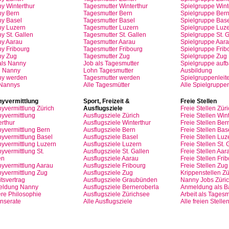
y Winterthur
Tagesmutter
Winterthur
Spielgruppe
Wint
y Bern
Tagesmutter
Bern
Spielgruppe
Ber
y Basel
Tagesmutter
Basel
Spielgruppe
Base
ny
Luzern
Tagesmutter
Luzern
Spielgruppe
Luze
y St.
Gallen
Tagesmutter
St.
Gallen
Spielgruppe
St.
G
ny
Aarau
Tagesmutter
Aarau
Spielgruppe
Aara
ny
Fribourg
Tagesmutter
Fribourg
Spielgruppe
Frib
ny
Zug
Tagesmutter
Zug
Spielgruppe
Zug
als
Nanny
Job
als
Tagesmutter
Spielgruppe
auf
n
Nanny
Lohn
Tagesmutter
Ausbildung
ny
werden
Tagesmutter
werden
Spielgruppenleite
 Nannys
Alle Tagesmütter
Alle Spielgruppe
yvermittlung
Sport,
Freizeit
&
Freie
Stellen
yvermittlung
Zürich
Ausflugsziele
Freie
Stellen
Züri
yvermittlung
Ausflugsziele
Zürich
Freie
Stellen
Wint
erthur
Ausflugsziele
Winterthur
Freie
Stellen
Ber
yvermittlung
Bern
Ausflugsziele
Bern
Freie
Stellen
Bas
yvermittlung
Basel
Ausflugsziele
Basel
Freie
Stellen
Luz
yvermittlung
Luzern
Ausflugsziele
Luzern
Freie
Stellen
St.
G
yvermittlung
St.
Ausflugsziele
St.
Gallen
Freie
Stellen
Aar
en
Ausflugsziele
Aarau
Freie
Stellen
Frib
yvermittlung
Aarau
Ausflugsziele
Fribourg
Freie
Stellen
Zug
yvermittlung
Zug
Ausflugsziele
Zug
Krippenstellen
Zü
tsvertrag
Ausflugsziele
Graubünden
Nanny Jobs
Züri
eldung
Nanny
Ausflugsziele
Berneroberla
Anmeldung
als
Ba
re
Philosophie
Ausflugsziele
Zürichsee
Arbeit
als
Tagesm
Inserate
Alle Ausflugsziele
Alle freien Stelle