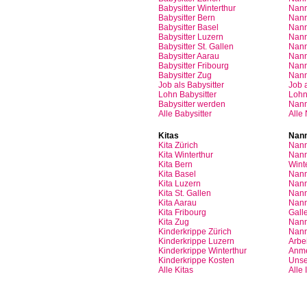
Babysitter Winterthur
Nann
Babysitter Bern
Nann
Babysitter Basel
Nann
Babysitter
Luzern
Nan
Babysitter St.
Gallen
Nann
Babysitter
Aarau
Nan
Babysitter
Fribourg
Nan
Babysitter
Zug
Nan
Job
als
Babysitter
Job
Lohn
Babysitter
Loh
Babysitter
werden
Nan
Alle Babysitter
Alle
Kitas
Nann
Kita
Zürich
Nann
Kita Winterthur
Nann
Kita Bern
Wint
Kita Basel
Nann
Kita
Luzern
Nann
Kita St.
Gallen
Nann
Kita
Aarau
Nann
Kita
Fribourg
Gall
Kita
Zug
Nann
Kinderkrippe
Zürich
Nann
Kinderkrippe
Luzern
Arbei
Kinderkrippe
Winterthur
Anm
Kinderkrippe
Kosten
Unse
Alle Kitas
Alle 