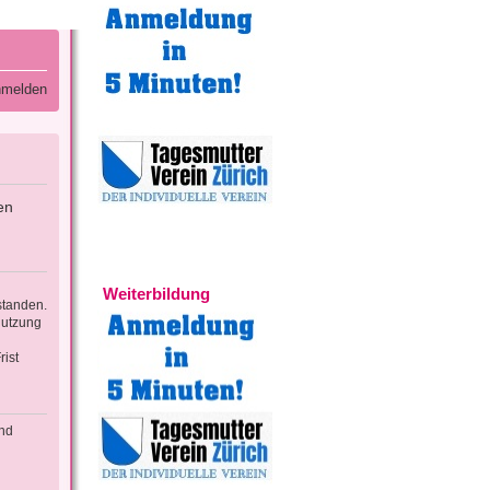
melden
en
Experten
Weiterbildung
standen.
Nutzung
ist
und