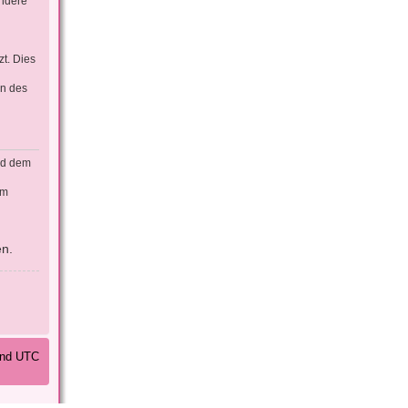
ondere
t. Dies
en des
rd dem
em
en.
sind UTC