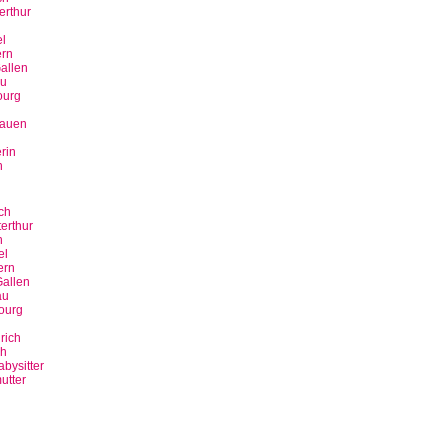
erthur
n
l
rn
allen
u
ourg
bauen
rin
n
ch
erthur
n
el
ern
allen
au
ourg
rich
ch
bysitter
utter
n