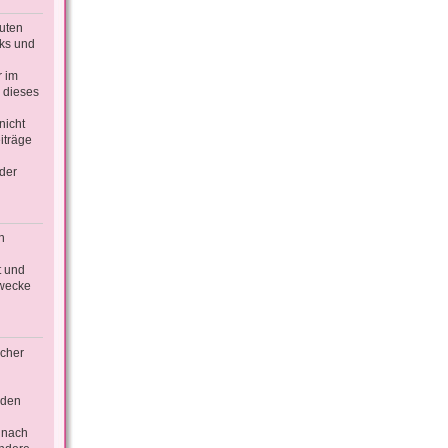
guten
nks und
r im
 dieses
nicht
iträge
der
n
t und
Zwecke
icher
äden
 nach