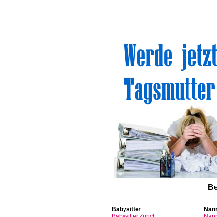
Sinn
Be
Babysitter
Nan
Babysitter
Zürich
Nan