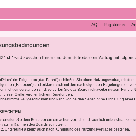
FAQ
Registrieren
An
tzungsbedingungen
t24.ch“ wird zwischen Ihnen und dem Betreiber ein Vertrag mit folgend
ut24.ch“ (im Folgenden „das Board“) schließen Sie einen Nutzungsvertrag mit dem
olgenden „Betreiber“) und erklären sich mit den nachfolgenden Regelungen einver
 nicht einverstanden sind, so dürfen Sie das Board nicht weiter nutzen. Für die 
an dieser Stelle veröffentlichten Regelungen.
unbestimmte Zeit geschlossen und kann von beiden Seiten ohne Einhaltung einer Fr
GSRECHTEN
gs erteilen Sie dem Betreiber ein einfaches, zeitlich und räumlich unbeschränktes 
Beitrag im Rahmen des Boards zu nutzen.
2, Unterpunkt a bleibt auch nach Kündigung des Nutzungsvertrages bestehen.