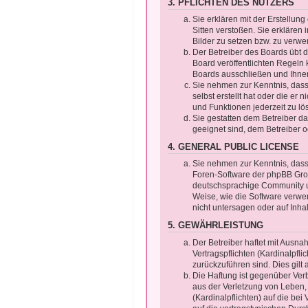
3. PFLICHTEN DES NUTZERS
Sie erklären mit der Erstellung
Sitten verstoßen. Sie erklären
Bilder zu setzen bzw. zu verw
Der Betreiber des Boards übt
Board veröffentlichten Regeln
Boards ausschließen und Ihnen
Sie nehmen zur Kenntnis, dass 
selbst erstellt hat oder die er
und Funktionen jederzeit zu lö
Sie gestatten dem Betreiber da
geeignet sind, dem Betreiber 
4. GENERAL PUBLIC LICENSE
Sie nehmen zur Kenntnis, dass 
Foren-Software der phpBB Gro
deutschsprachige Community un
Weise, wie die Software verwe
nicht untersagen oder auf Inha
5. GEWÄHRLEISTUNG
Der Betreiber haftet mit Ausn
Vertragspflichten (Kardinalpfli
zurückzuführen sind. Dies gil
Die Haftung ist gegenüber Ver
aus der Verletzung von Leben,
(Kardinalpflichten) auf die b