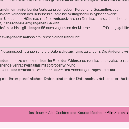
hschnittsschäden begrenzt. Dies gilt auch für mittelbare Folgeschäden wie insbes
ernehmern außer bei der Verletzung von Leben, Körper und Gesundheit oder
ssigem Verhalten des Betreibers auf die bei Vertragsschluss typischerweise
 Übrigen der Höhe nach auf die vertragstypischen Durchschnittsschäden begrenz
den, insbesondere entgangenen Gewinn.
sätze a bis c gilt sinngemäß auch zugunsten der Mitarbeiter und Erfüllungsgehilf
s zwingendem nationalem Recht bleiben unberührt.
die Nutzungsbedingungen und die Datenschutzrichtlinie zu ändern. Die Änderung wi
n Änderungen zu widersprechen. Im Falle des Widerspruchs erlischt das zwischen d
hende Vertragsverhältnis mit sofortiger Wirkung.
rkannt und verbindlich, wenn der Nutzer den Änderungen zugestimmt hat.
it Ihren persönlichen Daten sind in der Datenschutzrichtlinie enthalt
Das Team
•
Alle Cookies des Boards löschen
• Alle Zeiten 