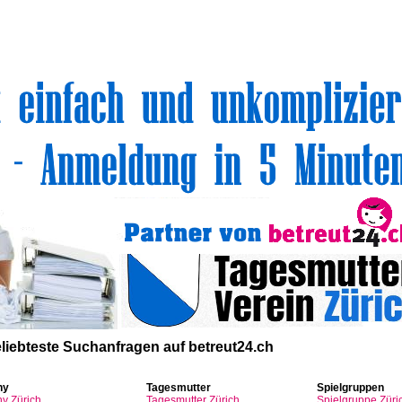
volle Top-Angebote für Sie und Ihr Kind:
liebteste
Suchanfragen
auf
betreut24.ch
ny
Tagesmutter
Spielgruppen
ny
Zürich
Tagesmutter
Zürich
Spielgruppe
Züri