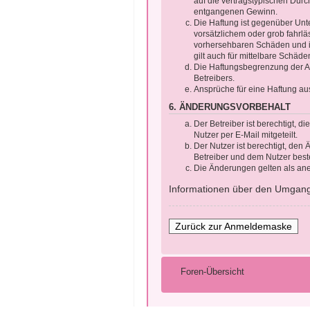
auf die vertragstypischen Durc
entgangenen Gewinn.
Die Haftung ist gegenüber Unt
vorsätzlichem oder grob fahrlä
vorhersehbaren Schäden und im
gilt auch für mittelbare Schä
Die Haftungsbegrenzung der Ab
Betreibers.
Ansprüche für eine Haftung au
6. ÄNDERUNGSVORBEHALT
Der Betreiber ist berechtigt, 
Nutzer per E-Mail mitgeteilt.
Der Nutzer ist berechtigt, de
Betreiber und dem Nutzer beste
Die Änderungen gelten als ane
Informationen über den Umgang m
Zurück zur Anmeldemaske
Foren-Übersicht