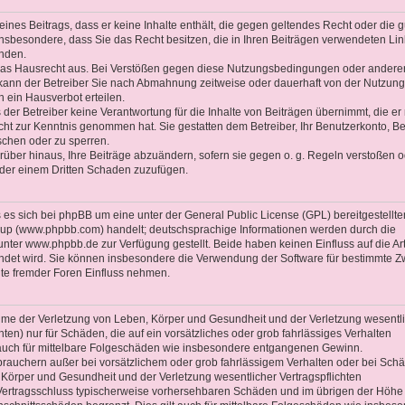
 eines Beitrags, dass er keine Inhalte enthält, die gegen geltendes Recht oder die 
 insbesondere, dass Sie das Recht besitzen, die in Ihren Beiträgen verwendeten Li
enden.
 das Hausrecht aus. Bei Verstößen gegen diese Nutzungsbedingungen oder andere
 kann der Betreiber Sie nach Abmahnung zeitweise oder dauerhaft von der Nutzung
 ein Hausverbot erteilen.
der Betreiber keine Verantwortung für die Inhalte von Beiträgen übernimmt, die er 
 nicht zur Kenntnis genommen hat. Sie gestatten dem Betreiber, Ihr Benutzerkonto, Be
schen oder zu sperren.
rüber hinaus, Ihre Beiträge abzuändern, sofern sie gegen o. g. Regeln verstoßen o
oder einem Dritten Schaden zuzufügen.
es sich bei phpBB um eine unter der General Public License (GPL) bereitgestellte
up (www.phpbb.com) handelt; deutschsprachige Informationen werden durch die
ter www.phpbb.de zur Verfügung gestellt. Beide haben keinen Einfluss auf die Ar
ndet wird. Sie können insbesondere die Verwendung der Software für bestimmte 
lte fremder Foren Einfluss nehmen.
ahme der Verletzung von Leben, Körper und Gesundheit und der Verletzung wesentl
chten) nur für Schäden, die auf ein vorsätzliches oder grob fahrlässiges Verhalten
t auch für mittelbare Folgeschäden wie insbesondere entgangenen Gewinn.
brauchern außer bei vorsätzlichem oder grob fahrlässigem Verhalten oder bei Sch
 Körper und Gesundheit und der Verletzung wesentlicher Vertragspflichten
ei Vertragsschluss typischerweise vorhersehbaren Schäden und im übrigen der Höhe