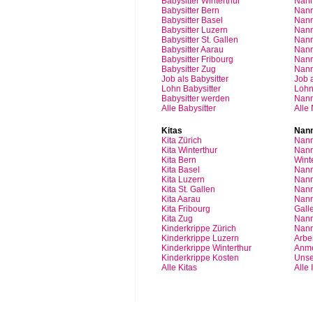
Babysitter Winterthur
Nann
Babysitter Bern
Nann
Babysitter Basel
Nann
Babysitter
Luzern
Nan
Babysitter St.
Gallen
Nann
Babysitter
Aarau
Nan
Babysitter
Fribourg
Nan
Babysitter
Zug
Nan
Job
als
Babysitter
Job
Lohn
Babysitter
Loh
Babysitter
werden
Nan
Alle Babysitter
Alle
Kitas
Nann
Kita
Zürich
Nann
Kita Winterthur
Nann
Kita Bern
Wint
Kita Basel
Nann
Kita
Luzern
Nann
Kita St.
Gallen
Nann
Kita
Aarau
Nann
Kita
Fribourg
Gall
Kita
Zug
Nann
Kinderkrippe
Zürich
Nann
Kinderkrippe
Luzern
Arbei
Kinderkrippe
Winterthur
Anm
Kinderkrippe
Kosten
Unse
Alle Kitas
Alle 