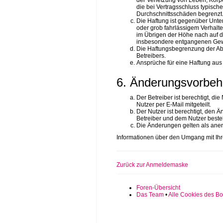
der Verletzung von Leben, Körpe
die bei Vertragsschluss typisc
Durchschnittsschäden begrenzt.
Die Haftung ist gegenüber Unte
oder grob fahrlässigem Verhalt
im Übrigen der Höhe nach auf di
insbesondere entgangenen Gew
Die Haftungsbegrenzung der Absä
Betreibers.
Ansprüche für eine Haftung aus
6. Änderungsvorbeh
Der Betreiber ist berechtigt, d
Nutzer per E-Mail mitgeteilt.
Der Nutzer ist berechtigt, den
Betreiber und dem Nutzer besteh
Die Änderungen gelten als aner
Informationen über den Umgang mit Ihre
Zurück zur Anmeldemaske
Foren-Übersicht
Das Team
•
Alle Cookies des Bo