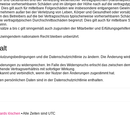
r und Gesundheit und der Verletzung wesentlicher Vertragspflichten (Kardinalpflic
herweise vorhersehbaren Schäden und im übrigen der Höhe nach auf die vertragsty
 Dies gilt auch für mittelbare Folgeschäden wie insbesondere entgangenen Gewin
rnehmern außer bei der Verletzung von Leben, Körper und Gesundheit oder vorsät
en des Betreibers auf die bei Vertragsschluss typischerweise vorhersehbaren Schä
e vertragstypischen Durchschnittsschäden begrenzt. Dies gilt auch für mittelbare
inn.
tze a bis c gilt sinngemäß auch zugunsten der Mitarbeiter und Erfüllungsgehilfe
 zwingendem nationalem Recht bleiben unberührt.
alt
ie Nutzungsbedingungen und die Datenschutzrichtlinie zu ändern. Die Änderung wir
 Änderungen zu widersprechen. Im Falle des Widerspruchs erlischt das zwischen de
ende Vertragsverhältnis mit sofortiger Wirkung.
kannt und verbindlich, wenn der Nutzer den Änderungen zugestimmt hat.
n persönlichen Daten sind in der Datenschutzrichtlinie enthalten.
ards löschen
• Alle Zeiten sind UTC