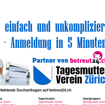
volle Top-Angebote für Sie und Ihr Kind:
liebteste
Suchanfragen
auf
betreut24.ch
ny
Tagesmutter
Spielgruppen
ny
Zürich
Tagesmutter
Zürich
Spielgruppe
Züri