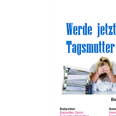
Sinn
Be
Babysitter
Nan
Babysitter
Zürich
Nan