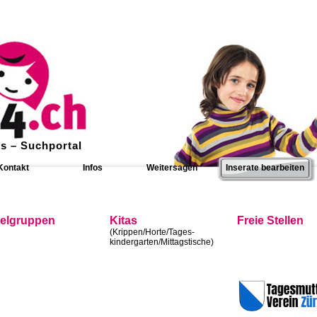
s – Suchportal
Kontakt
Infos
Weitersagen
Inserate bearbeiten
ielgruppen
Kitas
Freie Stellen
(Krippen/Horte/Tages-
kindergarten/Mittagstische)