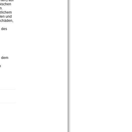
hten) auf
pischen
n.
zlichem
den und
 Schäden,
n des
d dem
m