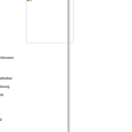
chlossen:
etreiber
utzung
st
nd