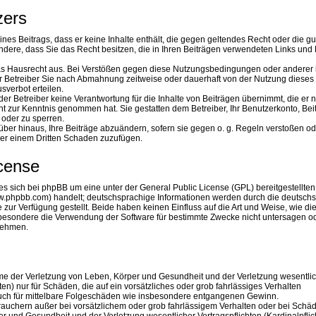
zers
eines Beitrags, dass er keine Inhalte enthält, die gegen geltendes Recht oder die gu
ndere, dass Sie das Recht besitzen, die in Ihren Beiträgen verwendeten Links und 
das Hausrecht aus. Bei Verstößen gegen diese Nutzungsbedingungen oder anderer
er Betreiber Sie nach Abmahnung zeitweise oder dauerhaft von der Nutzung dieses
verbot erteilen.
er Betreiber keine Verantwortung für die Inhalte von Beiträgen übernimmt, die er n
nicht zur Kenntnis genommen hat. Sie gestatten dem Betreiber, Ihr Benutzerkonto, Be
 oder zu sperren.
über hinaus, Ihre Beiträge abzuändern, sofern sie gegen o. g. Regeln verstoßen od
der einem Dritten Schaden zuzufügen.
icense
s sich bei phpBB um eine unter der General Public License (GPL) bereitgestellten
.phpbb.com) handelt; deutschsprachige Informationen werden durch die deutsch
r Verfügung gestellt. Beide haben keinen Einfluss auf die Art und Weise, wie di
besondere die Verwendung der Software für bestimmte Zwecke nicht untersagen od
 nehmen.
hme der Verletzung von Leben, Körper und Gesundheit und der Verletzung wesentli
hten) nur für Schäden, die auf ein vorsätzliches oder grob fahrlässiges Verhalten
 auch für mittelbare Folgeschäden wie insbesondere entgangenen Gewinn.
rauchern außer bei vorsätzlichem oder grob fahrlässigem Verhalten oder bei Schä