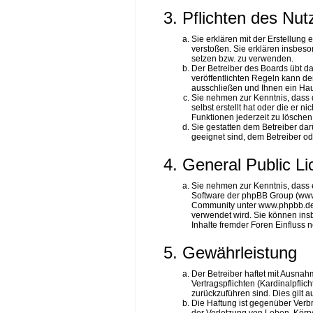
3. Pflichten des Nut
Sie erklären mit der Erstellung 
verstoßen. Sie erklären insbeso
setzen bzw. zu verwenden.
Der Betreiber des Boards übt 
veröffentlichten Regeln kann d
ausschließen und Ihnen ein Haus
Sie nehmen zur Kenntnis, dass d
selbst erstellt hat oder die er 
Funktionen jederzeit zu löschen
Sie gestatten dem Betreiber dar
geeignet sind, dem Betreiber o
4. General Public L
Sie nehmen zur Kenntnis, dass e
Software der phpBB Group (www
Community unter www.phpbb.de zu
verwendet wird. Sie können ins
Inhalte fremder Foren Einfluss
5. Gewährleistung
Der Betreiber haftet mit Ausna
Vertragspflichten (Kardinalpflic
zurückzuführen sind. Dies gilt
Die Haftung ist gegenüber Verb