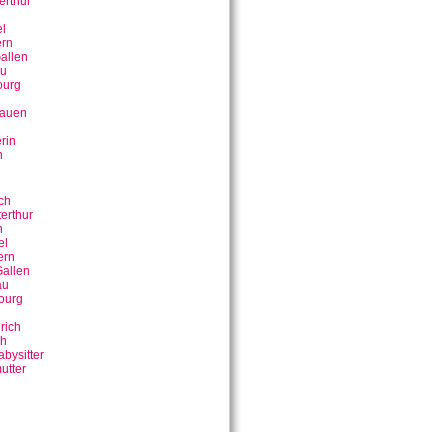
erthur
n
l
rn
allen
u
ourg
bauen
rin
n
ch
erthur
n
el
ern
allen
au
ourg
rich
ch
bysitter
utter
n