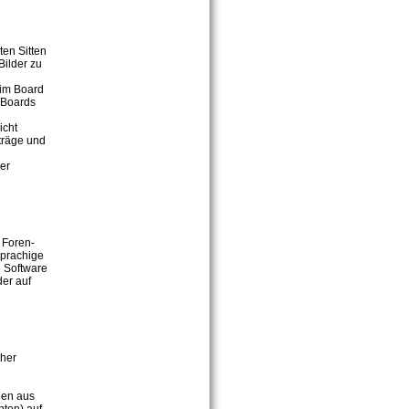
ten Sitten
Bilder zu
 im Board
 Boards
icht
iträge und
er
 Foren-
sprachige
e Software
er auf
cher
den aus