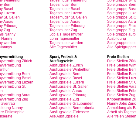
y Winterthur
Tagesmutter
Winterthur
Spielgruppe
Wint
y Bern
Tagesmutter
Bern
Spielgruppe
Ber
y Basel
Tagesmutter
Basel
Spielgruppe
Base
ny
Luzern
Tagesmutter
Luzern
Spielgruppe
Luze
y St.
Gallen
Tagesmutter
St.
Gallen
Spielgruppe
St.
G
ny
Aarau
Tagesmutter
Aarau
Spielgruppe
Aara
ny
Fribourg
Tagesmutter
Fribourg
Spielgruppe
Frib
ny
Zug
Tagesmutter
Zug
Spielgruppe
Zug
als
Nanny
Job
als
Tagesmutter
Spielgruppe
auf
n
Nanny
Lohn
Tagesmutter
Ausbildung
ny
werden
Tagesmutter
werden
Spielgruppenleite
 Nannys
Alle Tagesmütter
Alle Spielgruppe
yvermittlung
Sport,
Freizeit
&
Freie
Stellen
yvermittlung
Zürich
Ausflugsziele
Freie
Stellen
Züri
yvermittlung
Ausflugsziele
Zürich
Freie
Stellen
Wint
erthur
Ausflugsziele
Winterthur
Freie
Stellen
Ber
yvermittlung
Bern
Ausflugsziele
Bern
Freie
Stellen
Bas
yvermittlung
Basel
Ausflugsziele
Basel
Freie
Stellen
Luz
yvermittlung
Luzern
Ausflugsziele
Luzern
Freie
Stellen
St.
G
yvermittlung
St.
Ausflugsziele
St.
Gallen
Freie
Stellen
Aar
en
Ausflugsziele
Aarau
Freie
Stellen
Frib
yvermittlung
Aarau
Ausflugsziele
Fribourg
Freie
Stellen
Zug
yvermittlung
Zug
Ausflugsziele
Zug
Krippenstellen
Zü
tsvertrag
Ausflugsziele
Graubünden
Nanny Jobs
Züri
eldung
Nanny
Ausflugsziele
Berneroberla
Anmeldung
als
Ba
re
Philosophie
Ausflugsziele
Zürichsee
Arbeit
als
Tagesm
Inserate
Alle Ausflugsziele
Alle freien Stelle