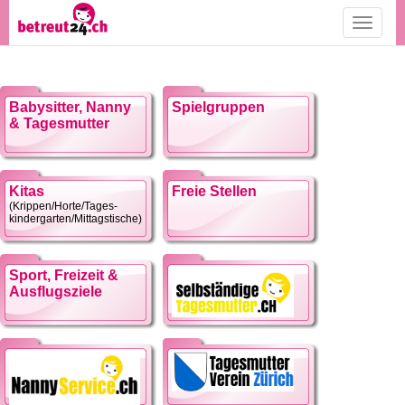
Toggle
navigati
Babysitter, Nanny
Spielgruppen
& Tagesmutter
Kitas
Freie Stellen
(Krippen/Horte/Tages-
kindergarten/Mittagstische)
Sport, Freizeit &
Ausflugsziele