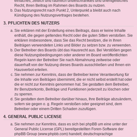
einfaches, zeitlich und räumlich unbeschränktes und unentgeltliches
Recht, Ihren Beitrag im Rahmen des Boards zu nutzen.
Das Nutzungsrecht nach Punkt 2, Unterpunkt a bleibt auch nach
Kündigung des Nutzungsvertrages bestehen.
3. PFLICHTEN DES NUTZERS
Sie erklären mit der Erstellung eines Beitrags, dass er keine Inhalte
enthält, die gegen geltendes Recht oder die guten Sitten verstoßen. Sie
erklären insbesondere, dass Sie das Recht besitzen, die in Ihren
Beiträgen verwendeten Links und Bilder zu setzen bzw. zu verwenden.
Der Betreiber des Boards übt das Hausrecht aus. Bei Verstößen gegen
diese Nutzungsbedingungen oder anderer im Board veröffentlichten
Regeln kann der Betreiber Sie nach Abmahnung zeitweise oder
dauerhaft von der Nutzung dieses Boards ausschließen und Ihnen ein
Hausverbot erteilen.
Sie nehmen zur Kenntnis, dass der Betreiber keine Verantwortung für
die Inhalte von Beiträgen übernimmt, die er nicht selbst erstellt hat oder
die er nicht zur Kenntnis genommen hat. Sie gestatten dem Betreiber,
Ihr Benutzerkonto, Beiträge und Funktionen jederzeit zu löschen oder
zu sperren.
Sie gestatten dem Betreiber darüber hinaus, Ihre Beiträge abzuändern,
sofern sie gegen o. g. Regeln verstoßen oder geeignet sind, dem
Betreiber oder einem Dritten Schaden zuzufügen.
4. GENERAL PUBLIC LICENSE
Sie nehmen zur Kenntnis, dass es sich bei phpBB um eine unter der
General Public License (GPL) bereitgestellten Foren-Software der
phpBB Group (www.phpbb.com) handelt; deutschsprachige