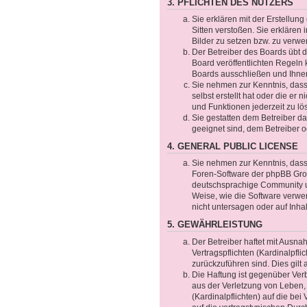
3. PFLICHTEN DES NUTZERS
Sie erklären mit der Erstellung
Sitten verstoßen. Sie erklären
Bilder zu setzen bzw. zu verw
Der Betreiber des Boards übt
Board veröffentlichten Regeln
Boards ausschließen und Ihnen
Sie nehmen zur Kenntnis, dass 
selbst erstellt hat oder die er
und Funktionen jederzeit zu lö
Sie gestatten dem Betreiber da
geeignet sind, dem Betreiber 
4. GENERAL PUBLIC LICENSE
Sie nehmen zur Kenntnis, dass 
Foren-Software der phpBB Gro
deutschsprachige Community un
Weise, wie die Software verwe
nicht untersagen oder auf Inha
5. GEWÄHRLEISTUNG
Der Betreiber haftet mit Ausn
Vertragspflichten (Kardinalpfli
zurückzuführen sind. Dies gil
Die Haftung ist gegenüber Ver
aus der Verletzung von Leben,
(Kardinalpflichten) auf die b