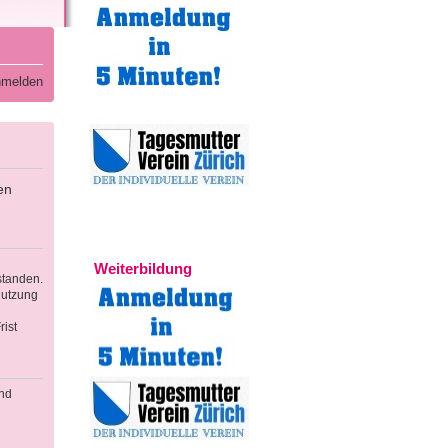
melden
en
Experten
Weiterbildung
standen.
Nutzung
ist
und