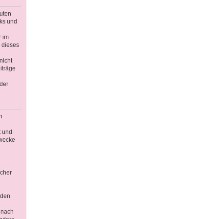
guten
nks und
r im
 dieses
nicht
iträge
der
n
t und
Zwecke
icher
äden
 nach