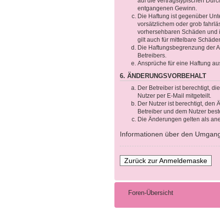
auf die vertragstypischen Durc
entgangenen Gewinn.
Die Haftung ist gegenüber Unt
vorsätzlichem oder grob fahrlä
vorhersehbaren Schäden und im
gilt auch für mittelbare Schä
Die Haftungsbegrenzung der Ab
Betreibers.
Ansprüche für eine Haftung au
6. ÄNDERUNGSVORBEHALT
Der Betreiber ist berechtigt, 
Nutzer per E-Mail mitgeteilt.
Der Nutzer ist berechtigt, de
Betreiber und dem Nutzer beste
Die Änderungen gelten als ane
Informationen über den Umgang m
Zurück zur Anmeldemaske
Foren-Übersicht