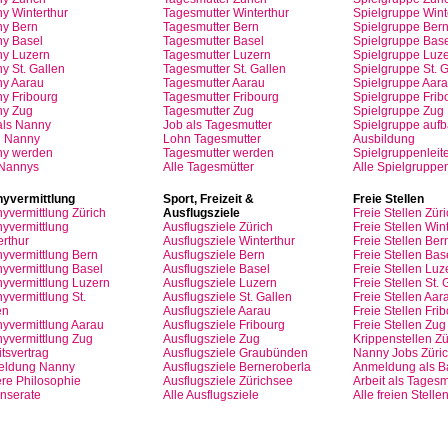
y Winterthur
Tagesmutter
Winterthur
Spielgruppe
Wint
y Bern
Tagesmutter
Bern
Spielgruppe
Ber
y Basel
Tagesmutter
Basel
Spielgruppe
Base
ny
Luzern
Tagesmutter
Luzern
Spielgruppe
Luze
y St.
Gallen
Tagesmutter
St.
Gallen
Spielgruppe
St.
G
ny
Aarau
Tagesmutter
Aarau
Spielgruppe
Aara
ny
Fribourg
Tagesmutter
Fribourg
Spielgruppe
Frib
ny
Zug
Tagesmutter
Zug
Spielgruppe
Zug
als
Nanny
Job
als
Tagesmutter
Spielgruppe
auf
n
Nanny
Lohn
Tagesmutter
Ausbildung
ny
werden
Tagesmutter
werden
Spielgruppenleite
 Nannys
Alle Tagesmütter
Alle Spielgruppe
yvermittlung
Sport,
Freizeit
&
Freie
Stellen
yvermittlung
Zürich
Ausflugsziele
Freie
Stellen
Züri
yvermittlung
Ausflugsziele
Zürich
Freie
Stellen
Wint
erthur
Ausflugsziele
Winterthur
Freie
Stellen
Ber
yvermittlung
Bern
Ausflugsziele
Bern
Freie
Stellen
Bas
yvermittlung
Basel
Ausflugsziele
Basel
Freie
Stellen
Luz
yvermittlung
Luzern
Ausflugsziele
Luzern
Freie
Stellen
St.
G
yvermittlung
St.
Ausflugsziele
St.
Gallen
Freie
Stellen
Aar
en
Ausflugsziele
Aarau
Freie
Stellen
Frib
yvermittlung
Aarau
Ausflugsziele
Fribourg
Freie
Stellen
Zug
yvermittlung
Zug
Ausflugsziele
Zug
Krippenstellen
Zü
tsvertrag
Ausflugsziele
Graubünden
Nanny Jobs
Züri
eldung
Nanny
Ausflugsziele
Berneroberla
Anmeldung
als
Ba
re
Philosophie
Ausflugsziele
Zürichsee
Arbeit
als
Tagesm
Inserate
Alle Ausflugsziele
Alle freien Stelle