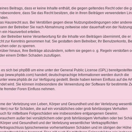
 eines Beitrags, dass er keine Inhalte enthält, die gegen geltendes Recht oder die 
 insbesondere, dass Sie das Recht besitzen, die in Ihren Beiträgen verwendeten Li
enden.
 das Hausrecht aus. Bei Verstößen gegen diese Nutzungsbedingungen oder andere
 kann der Betreiber Sie nach Abmahnung zeitweise oder dauerhaft von der Nutzung
 ein Hausverbot erteilen.
der Betreiber keine Verantwortung für die Inhalte von Beiträgen übernimmt, die er 
 nicht zur Kenntnis genommen hat. Sie gestatten dem Betreiber, Ihr Benutzerkonto, Be
schen oder zu sperren.
rüber hinaus, Ihre Beiträge abzuändern, sofern sie gegen o. g. Regeln verstoßen o
oder einem Dritten Schaden zuzufügen.
es sich bei phpBB um eine unter der General Public License (GPL) bereitgestellte
up (www.phpbb.com) handelt; deutschsprachige Informationen werden durch die
ter www.phpbb.de zur Verfügung gestellt. Beide haben keinen Einfluss auf die Ar
ndet wird. Sie können insbesondere die Verwendung der Software für bestimmte 
lte fremder Foren Einfluss nehmen.
ahme der Verletzung von Leben, Körper und Gesundheit und der Verletzung wesentl
chten) nur für Schäden, die auf ein vorsätzliches oder grob fahrlässiges Verhalten
t auch für mittelbare Folgeschäden wie insbesondere entgangenen Gewinn.
brauchern außer bei vorsätzlichem oder grob fahrlässigem Verhalten oder bei Sch
 Körper und Gesundheit und der Verletzung wesentlicher Vertragspflichten
ei Vertragsschluss typischerweise vorhersehbaren Schäden und im übrigen der Höhe