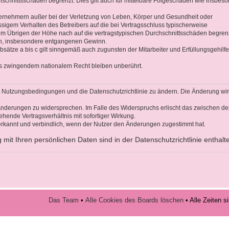
hschnittsschäden begrenzt. Dies gilt auch für mittelbare Folgeschäden wie insbes
ernehmern außer bei der Verletzung von Leben, Körper und Gesundheit oder
ssigem Verhalten des Betreibers auf die bei Vertragsschluss typischerweise
 Übrigen der Höhe nach auf die vertragstypischen Durchschnittsschäden begrenz
den, insbesondere entgangenen Gewinn.
sätze a bis c gilt sinngemäß auch zugunsten der Mitarbeiter und Erfüllungsgehilf
s zwingendem nationalem Recht bleiben unberührt.
die Nutzungsbedingungen und die Datenschutzrichtlinie zu ändern. Die Änderung wi
n Änderungen zu widersprechen. Im Falle des Widerspruchs erlischt das zwischen d
hende Vertragsverhältnis mit sofortiger Wirkung.
rkannt und verbindlich, wenn der Nutzer den Änderungen zugestimmt hat.
it Ihren persönlichen Daten sind in der Datenschutzrichtlinie enthalt
Das Team
•
Alle Cookies des Boards löschen
• Alle Zeiten 