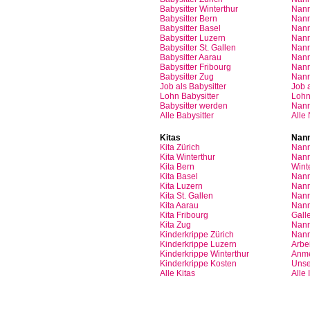
Babysitter Winterthur
Nann
Babysitter Bern
Nann
Babysitter Basel
Nann
Babysitter
Luzern
Nan
Babysitter St.
Gallen
Nann
Babysitter
Aarau
Nan
Babysitter
Fribourg
Nan
Babysitter
Zug
Nan
Job
als
Babysitter
Job
Lohn
Babysitter
Loh
Babysitter
werden
Nan
Alle Babysitter
Alle
Kitas
Nann
Kita
Zürich
Nann
Kita Winterthur
Nann
Kita Bern
Wint
Kita Basel
Nann
Kita
Luzern
Nann
Kita St.
Gallen
Nann
Kita
Aarau
Nann
Kita
Fribourg
Gall
Kita
Zug
Nann
Kinderkrippe
Zürich
Nann
Kinderkrippe
Luzern
Arbei
Kinderkrippe
Winterthur
Anm
Kinderkrippe
Kosten
Unse
Alle Kitas
Alle 