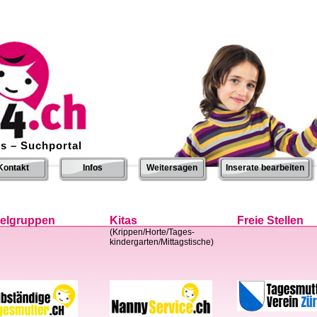
s – Suchportal
Kontakt
Infos
Weitersagen
Inserate bearbeiten
ielgruppen
Kitas
Freie Stellen
(Krippen/Horte/Tages-
kindergarten/Mittagstische)