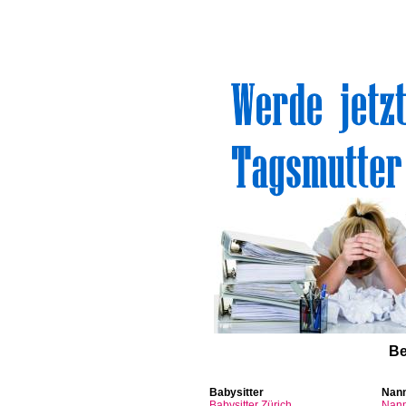
Sinn
Be
Babysitter
Nan
Babysitter
Zürich
Nan