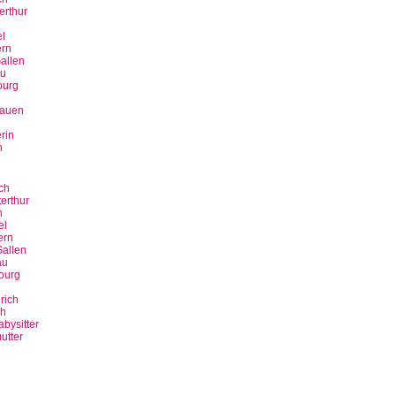
erthur
n
l
rn
allen
u
ourg
bauen
rin
n
ch
erthur
n
el
ern
allen
au
ourg
rich
ch
bysitter
utter
n