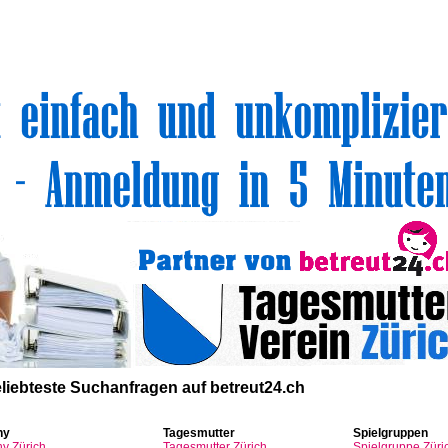
volle Top-Angebote für Sie und Ihr Kind:
liebteste
Suchanfragen
auf
betreut24.ch
ny
Tagesmutter
Spielgruppen
ny
Zürich
Tagesmutter
Zürich
Spielgruppe
Züri