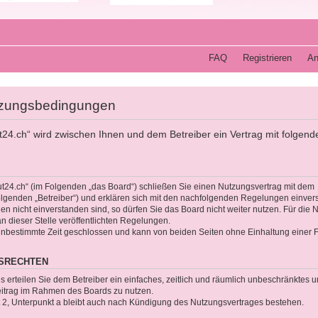
FAQ
Registrieren
An
tzungsbedingungen
t24.ch“ wird zwischen Ihnen und dem Betreiber ein Vertrag mit folgend
ut24.ch“ (im Folgenden „das Board“) schließen Sie einen Nutzungsvertrag mit dem
olgenden „Betreiber“) und erklären sich mit den nachfolgenden Regelungen einver
 nicht einverstanden sind, so dürfen Sie das Board nicht weiter nutzen. Für die 
an dieser Stelle veröffentlichten Regelungen.
unbestimmte Zeit geschlossen und kann von beiden Seiten ohne Einhaltung einer Fr
GSRECHTEN
gs erteilen Sie dem Betreiber ein einfaches, zeitlich und räumlich unbeschränktes 
Beitrag im Rahmen des Boards zu nutzen.
2, Unterpunkt a bleibt auch nach Kündigung des Nutzungsvertrages bestehen.