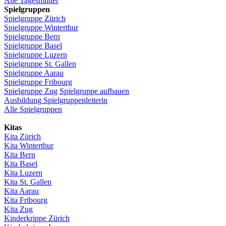
Alle Tagesmütter
Spielgruppen
Spielgruppe
Zürich
Spielgruppe
Winterthur
Spielgruppe
Bern
Spielgruppe
Basel
Spielgruppe
Luzern
Spielgruppe
St.
Gallen
Spielgruppe
Aarau
Spielgruppe
Fribourg
Spielgruppe
Zug
Spielgruppe
aufbauen
Ausbildung
Spielgruppenleiterin
Alle Spielgruppen
Kitas
Kita
Zürich
Kita Winterthur
Kita Bern
Kita Basel
Kita
Luzern
Kita St.
Gallen
Kita
Aarau
Kita
Fribourg
Kita
Zug
Kinderkrippe
Zürich