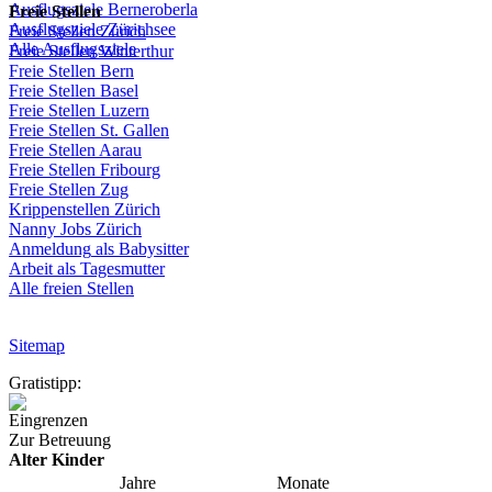
Ausflugsziele
Berneroberla
Freie
Stellen
Ausflugsziele
Zürichsee
Freie
Stellen
Zürich
Alle Ausflugsziele
Freie
Stellen
Winterthur
Freie
Stellen
Bern
Freie
Stellen
Basel
Freie
Stellen
Luzern
Freie
Stellen
St.
Gallen
Freie
Stellen
Aarau
Freie
Stellen
Fribourg
Freie
Stellen
Zug
Krippenstellen
Zürich
Nanny Jobs
Zürich
Anmeldung
als
Babysitter
Arbeit
als
Tagesmutter
Alle freien Stellen
Sitemap
Gratistipp:
Eingrenzen
Zur Betreuung
Alter Kinder
Jahre
Monate