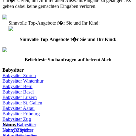
Zur�ck-Pfeil, um zu Ihrer alten Auswahl/Eingabe zu gelangen. Es
gehen dabei keine gemachten Eingaben verloren.
Sinnvolle Top-Angebote f�r Sie und Ihr Kind:
Sinnvolle Top-Angebote f�r Sie und Ihr Kind:
Beliebteste
Suchanfragen
auf
betreut24.ch
Babysitter
Babysitter
Zürich
Babysitter Winterthur
Babysitter Bern
Babysitter Basel
Babysitter
Luzern
Babysitter St.
Gallen
Babysitter
Aarau
Babysitter
Fribourg
Babysitter
Zug
Job
Nanny
als
Babysitter
Lohn
Nanny
Babysitter
Zürich
Babysitter
Nanny Winterthur
werden