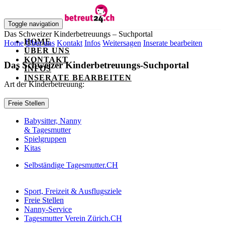
Toggle navigation
Das Schweizer Kinderbetreuungs – Suchportal
HOME
Home
Über uns
Kontakt
Infos
Weitersagen
Inserate bearbeiten
ÜBER UNS
KONTAKT
Das Schweizer Kinderbetreuungs-Suchportal
INFOS
INSERATE BEARBEITEN
Art der Kinderbetreuung:
Freie Stellen
Babysitter, Nanny
& Tagesmutter
Spielgruppen
Kitas
Selbständige
Tagesmutter
.CH
Sport, Freizeit & Ausflugsziele
Freie Stellen
Nanny-Service
Tagesmutter Verein Zürich.CH