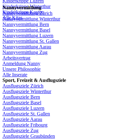
Kinderkrippe
Luzern
Kinderkrippe
Winterthur
Nannyvermittlung
Kinderkrippe
Kosten
Nannyvermittlung
Zürich
Alle Kitas
Nannyvermittlung
Winterthur
Nannyvermittlung
Bern
Nannyvermittlung
Basel
Nannyvermittlung
Luzern
Nannyvermittlung
St.
Gallen
Nannyvermittlung
Aarau
Nannyvermittlung
Zug
Arbeitsvertrag
Anmeldung
Nanny
Unsere
Philosophie
Alle Inserate
Sport,
Freizeit
&
Ausflugsziele
Ausflugsziele
Zürich
Ausflugsziele
Winterthur
Ausflugsziele
Bern
Ausflugsziele
Basel
Ausflugsziele
Luzern
Ausflugsziele
St.
Gallen
Ausflugsziele
Aarau
Ausflugsziele
Fribourg
Ausflugsziele
Zug
Ausflugsziele
Graubünden