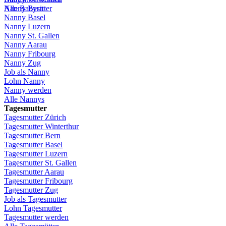
Alle Babysitter
Nanny Bern
Nanny Basel
Nanny
Luzern
Nanny St.
Gallen
Nanny
Aarau
Nanny
Fribourg
Nanny
Zug
Job
als
Nanny
Lohn
Nanny
Nanny
werden
Alle Nannys
Tagesmutter
Tagesmutter
Zürich
Tagesmutter
Winterthur
Tagesmutter
Bern
Tagesmutter
Basel
Tagesmutter
Luzern
Tagesmutter
St.
Gallen
Tagesmutter
Aarau
Tagesmutter
Fribourg
Tagesmutter
Zug
Job
als
Tagesmutter
Lohn
Tagesmutter
Tagesmutter
werden