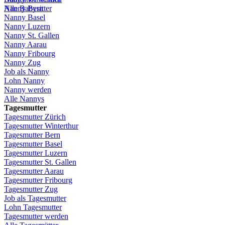
Alle Babysitter
Nanny Bern
Nanny Basel
Nanny
Luzern
Nanny St.
Gallen
Nanny
Aarau
Nanny
Fribourg
Nanny
Zug
Job
als
Nanny
Lohn
Nanny
Nanny
werden
Alle Nannys
Tagesmutter
Tagesmutter
Zürich
Tagesmutter
Winterthur
Tagesmutter
Bern
Tagesmutter
Basel
Tagesmutter
Luzern
Tagesmutter
St.
Gallen
Tagesmutter
Aarau
Tagesmutter
Fribourg
Tagesmutter
Zug
Job
als
Tagesmutter
Lohn
Tagesmutter
Tagesmutter
werden