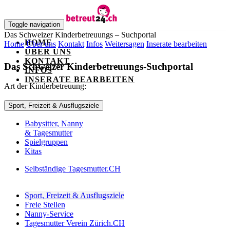
Toggle navigation
Das Schweizer Kinderbetreuungs – Suchportal
HOME
Home
Über uns
Kontakt
Infos
Weitersagen
Inserate bearbeiten
ÜBER UNS
KONTAKT
Das Schweizer Kinderbetreuungs-Suchportal
INFOS
INSERATE BEARBEITEN
Art der Kinderbetreuung:
Sport, Freizeit & Ausflugsziele
Babysitter, Nanny
& Tagesmutter
Spielgruppen
Kitas
Selbständige
Tagesmutter
.CH
Sport, Freizeit & Ausflugsziele
Freie Stellen
Nanny-Service
Tagesmutter Verein Zürich.CH