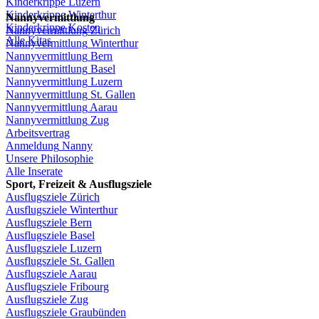
Kinderkrippe
Luzern
Kinderkrippe
Winterthur
Nannyvermittlung
Kinderkrippe
Kosten
Nannyvermittlung
Zürich
Alle Kitas
Nannyvermittlung
Winterthur
Nannyvermittlung
Bern
Nannyvermittlung
Basel
Nannyvermittlung
Luzern
Nannyvermittlung
St.
Gallen
Nannyvermittlung
Aarau
Nannyvermittlung
Zug
Arbeitsvertrag
Anmeldung
Nanny
Unsere
Philosophie
Alle Inserate
Sport,
Freizeit
&
Ausflugsziele
Ausflugsziele
Zürich
Ausflugsziele
Winterthur
Ausflugsziele
Bern
Ausflugsziele
Basel
Ausflugsziele
Luzern
Ausflugsziele
St.
Gallen
Ausflugsziele
Aarau
Ausflugsziele
Fribourg
Ausflugsziele
Zug
Ausflugsziele
Graubünden