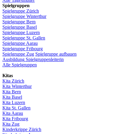
Alle Tagesmütter
Spielgruppen
Spielgruppe
Zürich
Spielgruppe
Winterthur
Spielgruppe
Bern
Spielgruppe
Basel
Spielgruppe
Luzern
Spielgruppe
St.
Gallen
Spielgruppe
Aarau
Spielgruppe
Fribourg
Spielgruppe
Zug
Spielgruppe
aufbauen
Ausbildung
Spielgruppenleiterin
Alle Spielgruppen
Kitas
Kita
Zürich
Kita Winterthur
Kita Bern
Kita Basel
Kita
Luzern
Kita St.
Gallen
Kita
Aarau
Kita
Fribourg
Kita
Zug
Kinderkrippe
Zürich