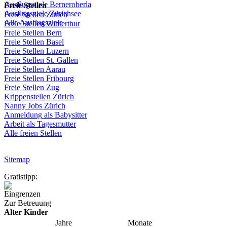
Ausflugsziele
Berneroberla
Freie
Stellen
Ausflugsziele
Zürichsee
Freie
Stellen
Zürich
Alle Ausflugsziele
Freie
Stellen
Winterthur
Freie
Stellen
Bern
Freie
Stellen
Basel
Freie
Stellen
Luzern
Freie
Stellen
St.
Gallen
Freie
Stellen
Aarau
Freie
Stellen
Fribourg
Freie
Stellen
Zug
Krippenstellen
Zürich
Nanny Jobs
Zürich
Anmeldung
als
Babysitter
Arbeit
als
Tagesmutter
Alle freien Stellen
Sitemap
Gratistipp:
Eingrenzen
Zur Betreuung
Alter Kinder
Jahre
Monate