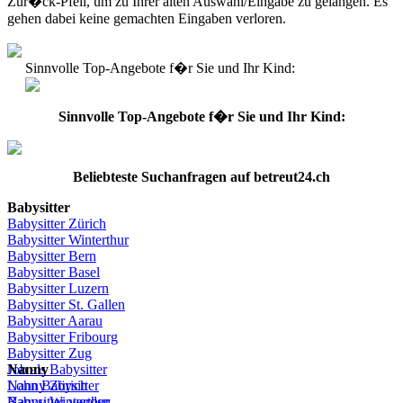
Zur�ck-Pfeil, um zu Ihrer alten Auswahl/Eingabe zu gelangen. Es
gehen dabei keine gemachten Eingaben verloren.
Sinnvolle Top-Angebote f�r Sie und Ihr Kind:
Sinnvolle Top-Angebote f�r Sie und Ihr Kind:
Beliebteste
Suchanfragen
auf
betreut24.ch
Babysitter
Babysitter
Zürich
Babysitter Winterthur
Babysitter Bern
Babysitter Basel
Babysitter
Luzern
Babysitter St.
Gallen
Babysitter
Aarau
Babysitter
Fribourg
Babysitter
Zug
Job
Nanny
als
Babysitter
Lohn
Nanny
Babysitter
Zürich
Babysitter
Nanny Winterthur
werden