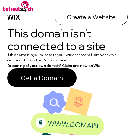
Das Schweizer Kinderbetreuungs-
Suchportal
Art der Kinderbetreuung:
Bitte wählen