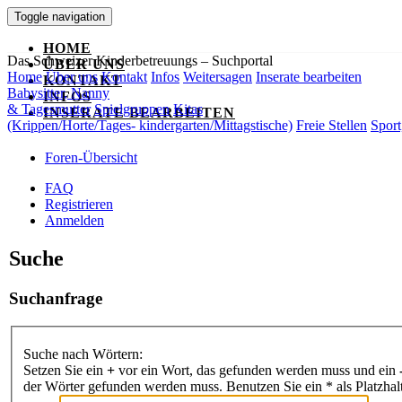
Toggle navigation
HOME
Das Schweizer Kinderbetreuungs – Suchportal
ÜBER UNS
Home
Über uns
Kontakt
Infos
Weitersagen
Inserate bearbeiten
KONTAKT
Babysitter, Nanny
INFOS
& Tagesmutter
Spielgruppen
Kitas
INSERATE BEARBEITEN
(Krippen/Horte/Tages- kindergarten/Mittagstische)
Freie Stellen
Sport
Foren-Übersicht
FAQ
Registrieren
Anmelden
Suche
Suchanfrage
Suche nach Wörtern:
Setzen Sie ein
+
vor ein Wort, das gefunden werden muss und ein
der Wörter gefunden werden muss. Benutzen Sie ein * als Platzhal