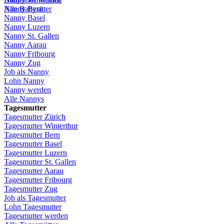
Alle Babysitter
Nanny Bern
Nanny Basel
Nanny
Luzern
Nanny St.
Gallen
Nanny
Aarau
Nanny
Fribourg
Nanny
Zug
Job
als
Nanny
Lohn
Nanny
Nanny
werden
Alle Nannys
Tagesmutter
Tagesmutter
Zürich
Tagesmutter
Winterthur
Tagesmutter
Bern
Tagesmutter
Basel
Tagesmutter
Luzern
Tagesmutter
St.
Gallen
Tagesmutter
Aarau
Tagesmutter
Fribourg
Tagesmutter
Zug
Job
als
Tagesmutter
Lohn
Tagesmutter
Tagesmutter
werden