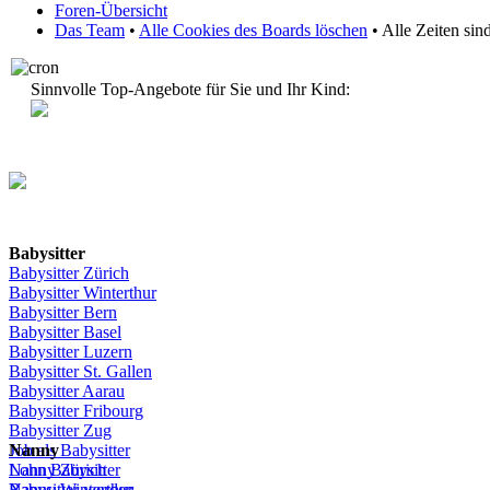
Foren-Übersicht
Das Team
•
Alle Cookies des Boards löschen
• Alle Zeiten si
Sinnvolle Top-Angebote für Sie und Ihr Kind:
Babysitter
Babysitter
Zürich
Babysitter Winterthur
Babysitter Bern
Babysitter Basel
Babysitter
Luzern
Babysitter St.
Gallen
Babysitter
Aarau
Babysitter
Fribourg
Babysitter
Zug
Job
Nanny
als
Babysitter
Lohn
Nanny
Babysitter
Zürich
Babysitter
Nanny Winterthur
werden