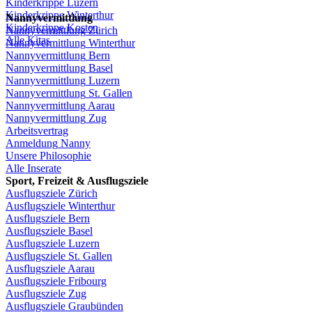
Kinderkrippe
Luzern
Kinderkrippe
Winterthur
Nannyvermittlung
Kinderkrippe
Kosten
Nannyvermittlung
Zürich
Alle Kitas
Nannyvermittlung
Winterthur
Nannyvermittlung
Bern
Nannyvermittlung
Basel
Nannyvermittlung
Luzern
Nannyvermittlung
St.
Gallen
Nannyvermittlung
Aarau
Nannyvermittlung
Zug
Arbeitsvertrag
Anmeldung
Nanny
Unsere
Philosophie
Alle Inserate
Sport,
Freizeit
&
Ausflugsziele
Ausflugsziele
Zürich
Ausflugsziele
Winterthur
Ausflugsziele
Bern
Ausflugsziele
Basel
Ausflugsziele
Luzern
Ausflugsziele
St.
Gallen
Ausflugsziele
Aarau
Ausflugsziele
Fribourg
Ausflugsziele
Zug
Ausflugsziele
Graubünden