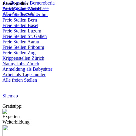
Ausflugsziele
Berneroberla
Freie
Stellen
Ausflugsziele
Zürichsee
Freie
Stellen
Zürich
Alle Ausflugsziele
Freie
Stellen
Winterthur
Freie
Stellen
Bern
Freie
Stellen
Basel
Freie
Stellen
Luzern
Freie
Stellen
St.
Gallen
Freie
Stellen
Aarau
Freie
Stellen
Fribourg
Freie
Stellen
Zug
Krippenstellen
Zürich
Nanny Jobs
Zürich
Anmeldung
als
Babysitter
Arbeit
als
Tagesmutter
Alle freien Stellen
Sitemap
Gratistipp:
Experten
Weiterbildung