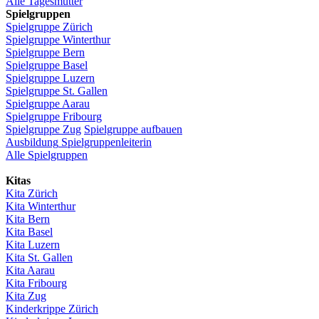
Alle Tagesmütter
Spielgruppen
Spielgruppe
Zürich
Spielgruppe
Winterthur
Spielgruppe
Bern
Spielgruppe
Basel
Spielgruppe
Luzern
Spielgruppe
St.
Gallen
Spielgruppe
Aarau
Spielgruppe
Fribourg
Spielgruppe
Zug
Spielgruppe
aufbauen
Ausbildung
Spielgruppenleiterin
Alle Spielgruppen
Kitas
Kita
Zürich
Kita Winterthur
Kita Bern
Kita Basel
Kita
Luzern
Kita St.
Gallen
Kita
Aarau
Kita
Fribourg
Kita
Zug
Kinderkrippe
Zürich