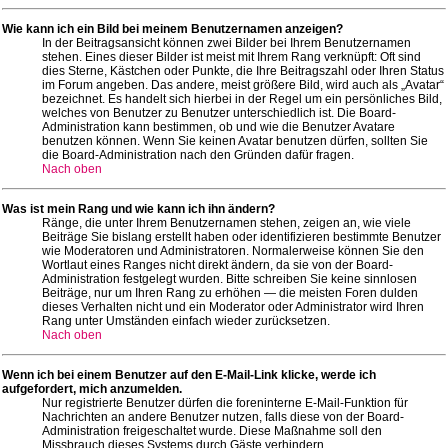
Wie kann ich ein Bild bei meinem Benutzernamen anzeigen?
In der Beitragsansicht können zwei Bilder bei Ihrem Benutzernamen
stehen. Eines dieser Bilder ist meist mit Ihrem Rang verknüpft: Oft sind
dies Sterne, Kästchen oder Punkte, die Ihre Beitragszahl oder Ihren Status
im Forum angeben. Das andere, meist größere Bild, wird auch als „Avatar“
bezeichnet. Es handelt sich hierbei in der Regel um ein persönliches Bild,
welches von Benutzer zu Benutzer unterschiedlich ist. Die Board-
Administration kann bestimmen, ob und wie die Benutzer Avatare
benutzen können. Wenn Sie keinen Avatar benutzen dürfen, sollten Sie
die Board-Administration nach den Gründen dafür fragen.
Nach oben
Was ist mein Rang und wie kann ich ihn ändern?
Ränge, die unter Ihrem Benutzernamen stehen, zeigen an, wie viele
Beiträge Sie bislang erstellt haben oder identifizieren bestimmte Benutzer
wie Moderatoren und Administratoren. Normalerweise können Sie den
Wortlaut eines Ranges nicht direkt ändern, da sie von der Board-
Administration festgelegt wurden. Bitte schreiben Sie keine sinnlosen
Beiträge, nur um Ihren Rang zu erhöhen — die meisten Foren dulden
dieses Verhalten nicht und ein Moderator oder Administrator wird Ihren
Rang unter Umständen einfach wieder zurücksetzen.
Nach oben
Wenn ich bei einem Benutzer auf den E-Mail-Link klicke, werde ich
aufgefordert, mich anzumelden.
Nur registrierte Benutzer dürfen die foreninterne E-Mail-Funktion für
Nachrichten an andere Benutzer nutzen, falls diese von der Board-
Administration freigeschaltet wurde. Diese Maßnahme soll den
Missbrauch dieses Systems durch Gäste verhindern.