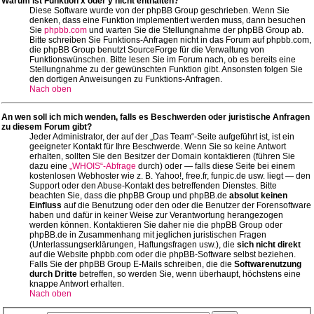
Warum ist Funktion x oder y nicht enthalten?
Diese Software wurde von der phpBB Group geschrieben. Wenn Sie
denken, dass eine Funktion implementiert werden muss, dann besuchen
Sie
phpbb.com
und warten Sie die Stellungnahme der phpBB Group ab.
Bitte schreiben Sie Funktions-Anfragen nicht in das Forum auf phpbb.com,
die phpBB Group benutzt SourceForge für die Verwaltung von
Funktionswünschen. Bitte lesen Sie im Forum nach, ob es bereits eine
Stellungnahme zu der gewünschten Funktion gibt. Ansonsten folgen Sie
den dortigen Anweisungen zu Funktions-Anfragen.
Nach oben
An wen soll ich mich wenden, falls es Beschwerden oder juristische Anfragen
zu diesem Forum gibt?
Jeder Administrator, der auf der „Das Team“-Seite aufgeführt ist, ist ein
geeigneter Kontakt für Ihre Beschwerde. Wenn Sie so keine Antwort
erhalten, sollten Sie den Besitzer der Domain kontaktieren (führen Sie
dazu eine
„WHOIS“-Abfrage
durch) oder — falls diese Seite bei einem
kostenlosen Webhoster wie z. B. Yahoo!, free.fr, funpic.de usw. liegt — den
Support oder den Abuse-Kontakt des betreffenden Dienstes. Bitte
beachten Sie, dass die phpBB Group und phpBB.de
absolut keinen
Einfluss
auf die Benutzung oder den oder die Benutzer der Forensoftware
haben und dafür in keiner Weise zur Verantwortung herangezogen
werden können. Kontaktieren Sie daher nie die phpBB Group oder
phpBB.de in Zusammenhang mit jeglichen juristischen Fragen
(Unterlassungserklärungen, Haftungsfragen usw.), die
sich nicht direkt
auf die Website phpbb.com oder die phpBB-Software selbst beziehen.
Falls Sie der phpBB Group E-Mails schreiben, die die
Softwarenutzung
durch Dritte
betreffen, so werden Sie, wenn überhaupt, höchstens eine
knappe Antwort erhalten.
Nach oben