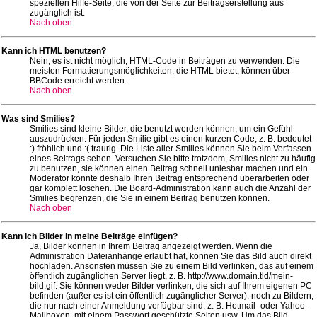
speziellen Hilfe-Seite, die von der Seite zur Beitragserstellung aus
zugänglich ist.
Nach oben
Kann ich HTML benutzen?
Nein, es ist nicht möglich, HTML-Code in Beiträgen zu verwenden. Die
meisten Formatierungsmöglichkeiten, die HTML bietet, können über
BBCode erreicht werden.
Nach oben
Was sind Smilies?
Smilies sind kleine Bilder, die benutzt werden können, um ein Gefühl
auszudrücken. Für jeden Smilie gibt es einen kurzen Code, z. B. bedeutet
:) fröhlich und :( traurig. Die Liste aller Smilies können Sie beim Verfassen
eines Beitrags sehen. Versuchen Sie bitte trotzdem, Smilies nicht zu häufig
zu benutzen, sie können einen Beitrag schnell unlesbar machen und ein
Moderator könnte deshalb Ihren Beitrag entsprechend überarbeiten oder
gar komplett löschen. Die Board-Administration kann auch die Anzahl der
Smilies begrenzen, die Sie in einem Beitrag benutzen können.
Nach oben
Kann ich Bilder in meine Beiträge einfügen?
Ja, Bilder können in Ihrem Beitrag angezeigt werden. Wenn die
Administration Dateianhänge erlaubt hat, können Sie das Bild auch direkt
hochladen. Ansonsten müssen Sie zu einem Bild verlinken, das auf einem
öffentlich zugänglichen Server liegt, z. B. http://www.domain.tld/mein-
bild.gif. Sie können weder Bilder verlinken, die sich auf Ihrem eigenen PC
befinden (außer es ist ein öffentlich zugänglicher Server), noch zu Bildern,
die nur nach einer Anmeldung verfügbar sind, z. B. Hotmail- oder Yahoo-
Mailboxen, mit einem Passwort geschützte Seiten usw. Um das Bild