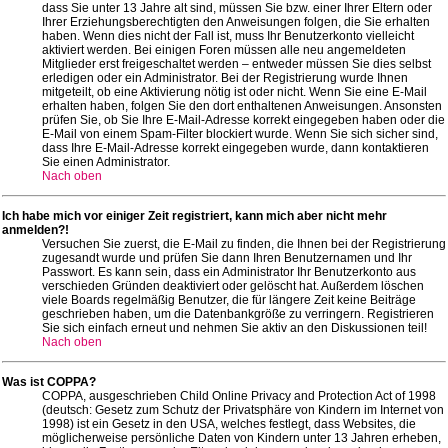
dass Sie unter 13 Jahre alt sind, müssen Sie bzw. einer Ihrer Eltern oder
Ihrer Erziehungsberechtigten den Anweisungen folgen, die Sie erhalten
haben. Wenn dies nicht der Fall ist, muss Ihr Benutzerkonto vielleicht
aktiviert werden. Bei einigen Foren müssen alle neu angemeldeten
Mitglieder erst freigeschaltet werden – entweder müssen Sie dies selbst
erledigen oder ein Administrator. Bei der Registrierung wurde Ihnen
mitgeteilt, ob eine Aktivierung nötig ist oder nicht. Wenn Sie eine E-Mail
erhalten haben, folgen Sie den dort enthaltenen Anweisungen. Ansonsten
prüfen Sie, ob Sie Ihre E-Mail-Adresse korrekt eingegeben haben oder die
E-Mail von einem Spam-Filter blockiert wurde. Wenn Sie sich sicher sind,
dass Ihre E-Mail-Adresse korrekt eingegeben wurde, dann kontaktieren
Sie einen Administrator.
Nach oben
Ich habe mich vor einiger Zeit registriert, kann mich aber nicht mehr
anmelden?!
Versuchen Sie zuerst, die E-Mail zu finden, die Ihnen bei der Registrierung
zugesandt wurde und prüfen Sie dann Ihren Benutzernamen und Ihr
Passwort. Es kann sein, dass ein Administrator Ihr Benutzerkonto aus
verschieden Gründen deaktiviert oder gelöscht hat. Außerdem löschen
viele Boards regelmäßig Benutzer, die für längere Zeit keine Beiträge
geschrieben haben, um die Datenbankgröße zu verringern. Registrieren
Sie sich einfach erneut und nehmen Sie aktiv an den Diskussionen teil!
Nach oben
Was ist COPPA?
COPPA, ausgeschrieben Child Online Privacy and Protection Act of 1998
(deutsch: Gesetz zum Schutz der Privatsphäre von Kindern im Internet von
1998) ist ein Gesetz in den USA, welches festlegt, dass Websites, die
möglicherweise persönliche Daten von Kindern unter 13 Jahren erheben,