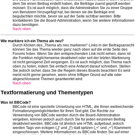
dem Sie einen Beitrag erstellt haben, die Beiträge zuerst geprüft werden
müssen. Es ist auch möglich, dass die Administration Sie zu einer Gruppe
von Benutzern hinzugefügt hat, bei denen sie die Beiträge erst
begutachten möchte, bevor sie auf der Seite sichtbar werden. Bitte
kontaktieren Sie die Board-Administration, wenn Sie weitere Informationen
dazu benötigen.
Nach oben
Wie markiere ich ein Thema als neu?
Durch Klicken des „Thema als neu markieren“-Links in der Beitragsansicht
können Sie das Thema wieder ganz nach oben auf die erste Seite des
Forums holen. Wenn Sie den entsprechenden Link nicht sehen, dann ist
die Funktion möglicherweise deaktiviert oder seit der letzten Markierung
ist nicht genügend Zeit vergangen. Es ist auch möglich, das Thema nach
oben zu holen, indem Sie einfach eine Antwort darauf schreiben. Stellen
Sie jedoch sicher, dass Sie die Regeln dieses Boards beachten! Es wird
meist nicht gerne gesehen, wenn ohne triftigen Grund auf alte oder
abgeschlossene Themen geantwortet wird.
Nach oben
Textformatierung und Thementypen
Was ist BBCode?
BBCode ist eine spezielle Umsetzung von HTML, die Ihnen weitreichende
Formatierungsmöglichkeiten für Ihren Text gibt. Die Rechte zur
Verwendung von BBCode werden durch die Board-Administration
vergeben, können jedoch auch durch Sie für jeden einzelnen Beitrag
deaktiviert werden. BBCode ist ähnlich wie HTML aufgebaut, jedoch
werden Tags von eckigen („[“ und „]“) statt spitzen („<“ und „>“) Klammern
eingeschlossen. Weitere Informationen zu BBCode finden Sie auf einer