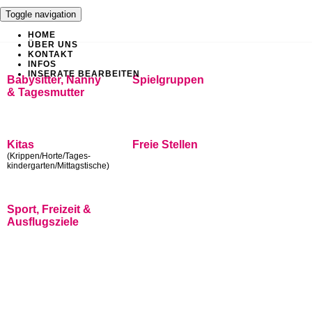
Toggle navigation
HOME
ÜBER UNS
KONTAKT
INFOS
INSERATE BEARBEITEN
Babysitter, Nanny
Spielgruppen
& Tagesmutter
Kitas
Freie Stellen
(Krippen/Horte/Tages-
kindergarten/Mittagstische)
Sport, Freizeit &
Ausflugsziele