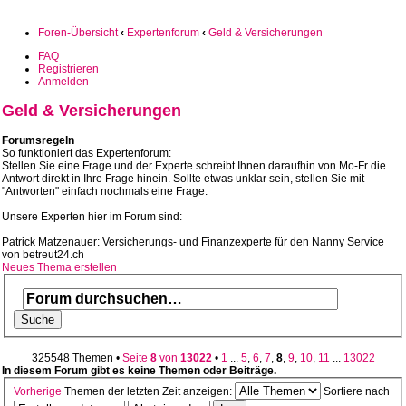
Foren-Übersicht
‹
Expertenforum
‹
Geld & Versicherungen
FAQ
Registrieren
Anmelden
Geld & Versicherungen
Forumsregeln
So funktioniert das Expertenforum:
Stellen Sie eine Frage und der Experte schreibt Ihnen daraufhin von Mo-Fr die
Antwort direkt in Ihre Frage hinein. Sollte etwas unklar sein, stellen Sie mit
"Antworten" einfach nochmals eine Frage.
Unsere Experten hier im Forum sind:
Patrick Matzenauer: Versicherungs- und Finanzexperte für den Nanny Service
von betreut24.ch
Neues Thema erstellen
325548 Themen •
Seite
8
von
13022
•
1
...
5
,
6
,
7
,
8
,
9
,
10
,
11
...
13022
In diesem Forum gibt es keine Themen oder Beiträge.
Vorherige
Themen der letzten Zeit anzeigen:
Sortiere nach