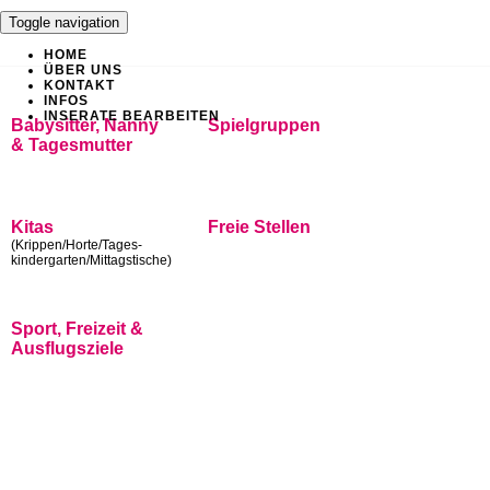
Toggle navigation
HOME
ÜBER UNS
KONTAKT
INFOS
INSERATE BEARBEITEN
Babysitter, Nanny
Spielgruppen
& Tagesmutter
Kitas
Freie Stellen
(Krippen/Horte/Tages-
kindergarten/Mittagstische)
Sport, Freizeit &
Ausflugsziele